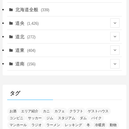
北海道全般
(339)
道央
(1,426)
(450)
道北
(272)
(339)
(150)
(55)
道東
(404)
(14)
(27)
(118)
(27)
(198)
(150)
道南
(156)
(46)
(27)
(5)
(706)
(5)
(13)
(26)
(6)
(111)
(12)
(15)
(25)
(29)
(9)
(30)
(25)
(6)
(3)
(4)
(68)
(122)
(2)
(145)
タグ
(11)
(4)
(17)
(12)
(8)
(24)
(4)
(4)
(78)
(2)
(25)
(37)
(6)
(13)
(20)
(7)
(54)
(28)
(5)
お酒
エリア紹介
カニ
カフェ
クラフト
ゲストハウス
(1)
(5)
(5)
(9)
(7)
(1)
(9)
(2)
(96)
コンビニ
サッカー
ジム
スタジアム
ダム
バイク
(11)
(7)
(7)
(5)
(4)
(6)
(8)
(35)
(15)
(5)
(31)
(5)
マンホール
ラジオ
ラーメン
レッキング
冬
冷暖房
動物
(1)
(6)