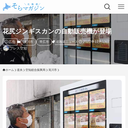
花尻ジンギスカンの自動販売機が登場
広告
2022年12月13日
北海道ニュース
滝川市
帯広市
プレス空知
ホーム
道央
空知総合振興局
滝川市