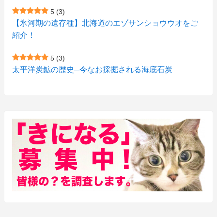
(1)
(1)
5
(3)
(11)
【氷河期の遺存種】北海道のエゾサンショウウオをご
(4)
(3)
紹介！
(3)
(2)
5
(3)
(15)
(1)
太平洋炭鉱の歴史─今なお採掘される海底石炭
(27)
(3)
(157)
(10)
(74)
(2)
(52)
(1)
(3)