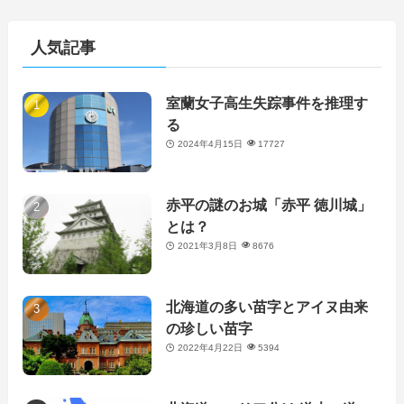
人気記事
室蘭女子高生失踪事件を推理す
る
2024年4月15日
17727
赤平の謎のお城「赤平 徳川城」
とは？
2021年3月8日
8676
北海道の多い苗字とアイヌ由来
の珍しい苗字
2022年4月22日
5394