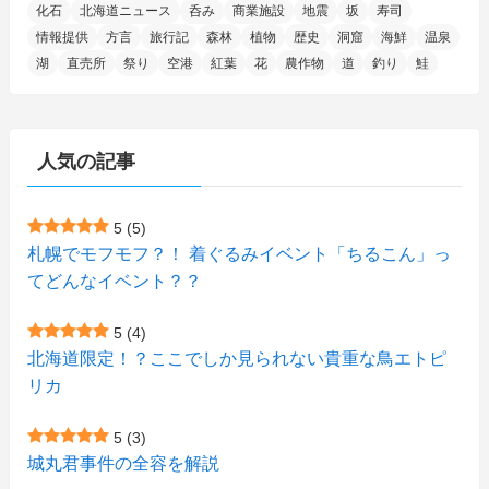
化石
北海道ニュース
呑み
商業施設
地震
坂
寿司
(14)
(10)
(16)
(1)
(5)
(8)
(2)
(7)
(2)
(5)
(7)
(8)
(4)
情報提供
方言
旅行記
森林
植物
歴史
洞窟
海鮮
温泉
湖
直売所
祭り
空港
紅葉
花
農作物
道
釣り
鮭
(2)
(21)
(2)
(4)
(5)
(11)
(1)
(1)
(12)
(5)
(24)
(3)
(15)
(148)
(5)
(1)
(2)
(3)
(5)
(3)
(4)
(10)
(11)
(1)
人気の記事
(1)
(72)
(4)
(1)
(43)
(8)
(12)
(2)
(27)
(9)
(1)
(23)
(5)
(4)
(6)
(4)
5
(5)
札幌でモフモフ？！ 着ぐるみイベント「ちるこん」っ
(2)
(12)
(7)
(1)
(1)
(6)
てどんなイベント？？
(1)
(1)
(2)
(4)
(1)
(7)
5
(4)
(1)
(5)
(1)
北海道限定！？ここでしか見られない貴重な鳥エトピ
(6)
(7)
リカ
(7)
(15)
(8)
(2)
(2)
5
(3)
(9)
(10)
(5)
(3)
(1)
城丸君事件の全容を解説
(4)
(12)