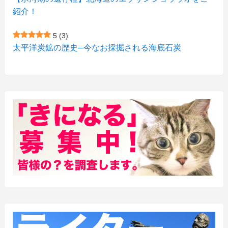
(3)
紹介！
(3)
(2)
5
(3)
(15)
(1)
太平洋炭鉱の歴史─今なお採掘される海底石炭
(27)
(3)
(157)
(10)
(74)
(2)
(52)
(1)
(3)