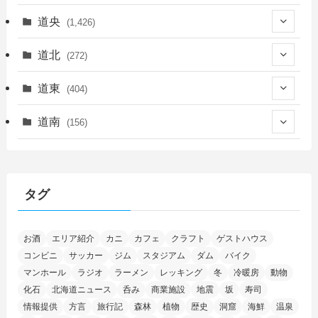
道央
(1,426)
(450)
道北
(272)
(339)
(150)
(55)
道東
(404)
(14)
(27)
(118)
(27)
(198)
(150)
道南
(156)
(46)
(27)
(5)
(706)
(5)
(13)
(26)
(6)
(111)
(12)
(15)
(25)
(29)
(9)
(30)
(25)
(6)
(3)
(4)
(68)
(122)
(2)
(145)
タグ
(11)
(4)
(17)
(12)
(8)
(24)
(4)
(4)
(78)
(2)
(25)
(37)
(6)
(13)
(20)
(7)
(54)
(28)
(5)
お酒
エリア紹介
カニ
カフェ
クラフト
ゲストハウス
(1)
(5)
(5)
(9)
(7)
(1)
(9)
(2)
(96)
コンビニ
サッカー
ジム
スタジアム
ダム
バイク
(11)
(7)
(7)
(5)
(4)
(6)
(8)
(35)
(15)
(5)
(31)
(5)
マンホール
ラジオ
ラーメン
レッキング
冬
冷暖房
動物
(1)
(6)
化石
北海道ニュース
呑み
商業施設
地震
坂
寿司
(14)
(10)
(16)
(1)
(5)
(8)
(2)
(7)
(2)
(5)
(7)
(8)
(4)
情報提供
方言
旅行記
森林
植物
歴史
洞窟
海鮮
温泉