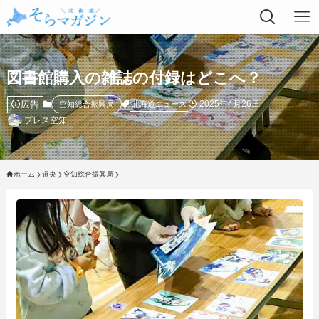
図書館購入の雑誌の付録はどこへ？
広告
2025年4月26日
北海道ニュース
空知総合振興局
プレス空知
ホーム
道央
空知総合振興局