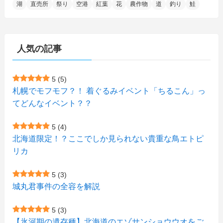
湖
直売所
祭り
空港
紅葉
花
農作物
道
釣り
鮭
(2)
(21)
(2)
(4)
(5)
(11)
(1)
(1)
(12)
(5)
(24)
(3)
(15)
(148)
(5)
(1)
(2)
(3)
(5)
(3)
(4)
(10)
(11)
(1)
人気の記事
(1)
(72)
(4)
(1)
(43)
(8)
(12)
(2)
(27)
(9)
(1)
(23)
(5)
(4)
(6)
(4)
5
(5)
札幌でモフモフ？！ 着ぐるみイベント「ちるこん」っ
(2)
(12)
(7)
(1)
(1)
(6)
てどんなイベント？？
(1)
(1)
(2)
(4)
(1)
(7)
5
(4)
(1)
(5)
(1)
北海道限定！？ここでしか見られない貴重な鳥エトピ
(6)
(7)
リカ
(7)
(15)
(8)
(2)
(2)
5
(3)
(9)
(10)
(5)
(3)
(1)
城丸君事件の全容を解説
(4)
(12)
(1)
(1)
5
(3)
(11)
【氷河期の遺存種】北海道のエゾサンショウウオをご
(4)