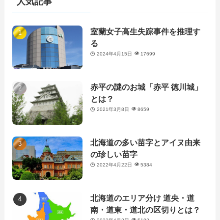
人気記事
室蘭女子高生失踪事件を推理す
る
2024年4月15日
17699
赤平の謎のお城「赤平 徳川城」
とは？
2021年3月8日
8659
北海道の多い苗字とアイヌ由来
の珍しい苗字
2022年4月22日
5384
北海道のエリア分け 道央・道
南・道東・道北の区切りとは？