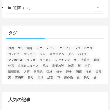
(14)
(27)
(118)
(27)
(198)
(150)
道南
(156)
(46)
(27)
(5)
(706)
(5)
(13)
(26)
(6)
(111)
(12)
(15)
(25)
(29)
(9)
(30)
(25)
(6)
(3)
(4)
(68)
(122)
(2)
(145)
タグ
(11)
(4)
(17)
(12)
(8)
(24)
(4)
(4)
(78)
(2)
(25)
(37)
(6)
(13)
(20)
(7)
(54)
(28)
(5)
お酒
エリア紹介
カニ
カフェ
クラフト
ゲストハウス
(1)
(5)
(5)
(9)
(7)
(1)
(9)
(2)
(96)
コンビニ
サッカー
ジム
スタジアム
ダム
バイク
(11)
(7)
(7)
(5)
(4)
(6)
(8)
(35)
(15)
(5)
(31)
(5)
マンホール
ラジオ
ラーメン
レッキング
冬
冷暖房
動物
(1)
(6)
化石
北海道ニュース
呑み
商業施設
地震
坂
寿司
(14)
(10)
(16)
(1)
(5)
(8)
(2)
(7)
(2)
(5)
(7)
(8)
(4)
情報提供
方言
旅行記
森林
植物
歴史
洞窟
海鮮
温泉
湖
直売所
祭り
空港
紅葉
花
農作物
道
釣り
鮭
(2)
(21)
(2)
(4)
(5)
(11)
(1)
(1)
(12)
(5)
(24)
(3)
(15)
(148)
(5)
(1)
(2)
(3)
(5)
(3)
(4)
(10)
(11)
(1)
人気の記事
(1)
(72)
(4)
(1)
(43)
(8)
(12)
(2)
(27)
(9)