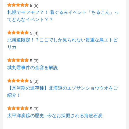
(1)
(23)
(5)
(4)
(6)
(4)
5
(5)
札幌でモフモフ？！ 着ぐるみイベント「ちるこん」っ
(2)
(12)
(7)
(1)
(1)
(6)
てどんなイベント？？
(1)
(1)
(2)
(4)
(1)
(7)
5
(4)
(1)
(5)
(1)
北海道限定！？ここでしか見られない貴重な鳥エトピ
(6)
(7)
リカ
(7)
(15)
(8)
(2)
(2)
5
(3)
(9)
(10)
(5)
(3)
(1)
城丸君事件の全容を解説
(4)
(12)
(1)
(1)
5
(3)
(11)
【氷河期の遺存種】北海道のエゾサンショウウオをご
(4)
(3)
紹介！
(3)
(2)
5
(3)
(15)
(1)
太平洋炭鉱の歴史─今なお採掘される海底石炭
(27)
(3)