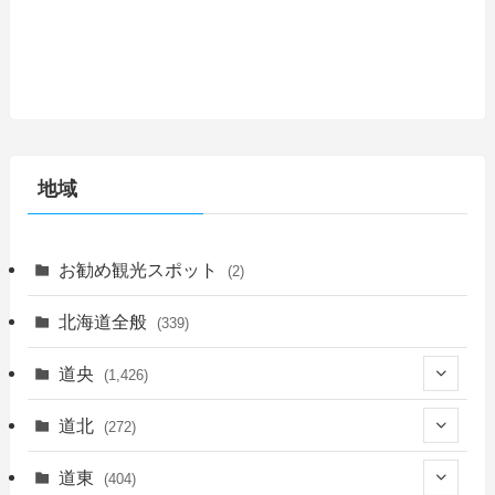
地域
お勧め観光スポット
(2)
北海道全般
(339)
道央
(1,426)
(450)
道北
(272)
(339)
(150)
(55)
道東
(404)