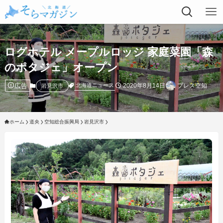
ログホテル メープルロッジ 家庭菜園「森
のポタジェ」オープン
広告
2020年8月14日
プレス空知
北海道ニュース
岩見沢市
ホーム
道央
空知総合振興局
岩見沢市