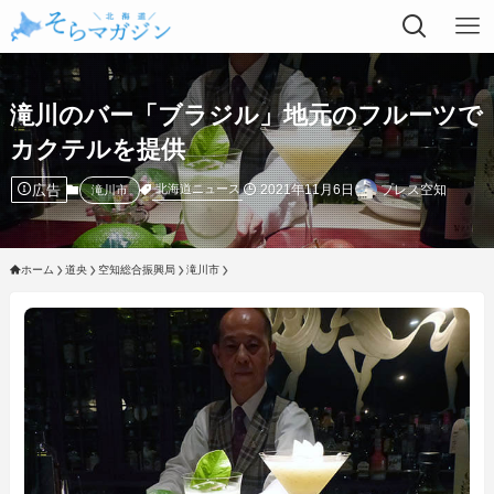
滝川のバー「ブラジル」地元のフルーツで
カクテルを提供
広告
2021年11月6日
プレス空知
北海道ニュース
滝川市
ホーム
道央
空知総合振興局
滝川市