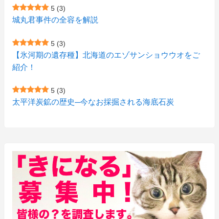
5
(3)
(9)
(10)
(5)
(3)
(1)
城丸君事件の全容を解説
(4)
(11)
(1)
(1)
5
(3)
(11)
【氷河期の遺存種】北海道のエゾサンショウウオをご
(4)
(3)
紹介！
(3)
(2)
5
(3)
(15)
(1)
太平洋炭鉱の歴史─今なお採掘される海底石炭
(27)
(3)
(157)
(10)
(74)
(2)
(52)
(1)
(3)