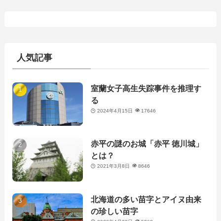
人気記事
室蘭女子高生失踪事件を推理す
る
2024年4月15日
17646
赤平の謎のお城「赤平 徳川城」
とは？
2021年3月8日
8646
北海道の多い苗字とアイヌ由来
の珍しい苗字