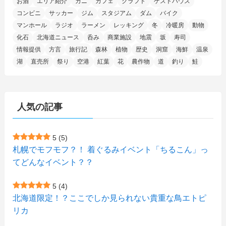
お酒
エリア紹介
カニ
カフェ
クラフト
ゲストハウス
(1)
(5)
(5)
(9)
(7)
(1)
(9)
(2)
(96)
コンビニ
サッカー
ジム
スタジアム
ダム
バイク
(11)
(7)
(7)
(5)
(4)
(6)
(8)
(35)
(15)
(5)
(31)
(5)
マンホール
ラジオ
ラーメン
レッキング
冬
冷暖房
動物
(1)
(6)
化石
北海道ニュース
呑み
商業施設
地震
坂
寿司
(13)
(10)
(16)
(1)
(5)
(8)
(2)
(7)
(2)
(5)
(7)
(8)
(4)
情報提供
方言
旅行記
森林
植物
歴史
洞窟
海鮮
温泉
湖
直売所
祭り
空港
紅葉
花
農作物
道
釣り
鮭
(2)
(21)
(2)
(4)
(5)
(11)
(1)
(1)
(12)
(5)
(24)
(3)
(15)
(148)
(5)
(1)
(2)
(3)
(5)
(3)
(4)
(10)
(11)
(1)
人気の記事
(1)
(72)
(4)
(1)
(43)
(8)
(12)
(2)
(27)
(9)
(1)
(23)
(5)
(4)
(6)
(4)
5
(5)
札幌でモフモフ？！ 着ぐるみイベント「ちるこん」っ
(2)
(12)
(7)
(1)
(1)
(6)
てどんなイベント？？
(1)
(1)
(2)
(4)
(1)
(7)
5
(4)
(1)
(5)
(1)
北海道限定！？ここでしか見られない貴重な鳥エトピ
(6)
(7)
リカ
(7)
(15)
(8)
(2)
(2)