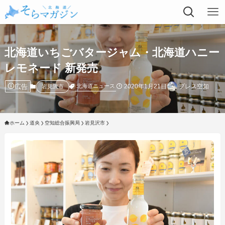
北海道いちごバタージャム・北海道ハニー
レモネード 新発売
広告
2020年1月21日
プレス空知
北海道ニュース
岩見沢市
ホーム
道央
空知総合振興局
岩見沢市