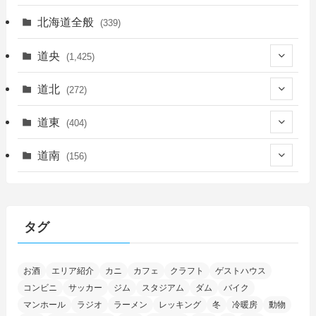
北海道全般
(339)
道央
(1,425)
(450)
道北
(272)
(339)
(150)
(55)
道東
(404)
(14)
(27)
(118)
(27)
(198)
(150)
道南
(156)
(46)
(27)
(5)
(705)
(5)
(13)
(26)
(6)
(111)
(12)
(15)
(25)
(29)
(9)
(30)
(25)
(6)
(3)
(4)
(68)
(122)
(2)
(145)
タグ
(11)
(4)
(17)
(12)
(8)
(24)
(4)
(4)
(78)
(2)
(25)
(37)
(6)
(13)
(20)
(7)
(54)
(28)
(5)
お酒
エリア紹介
カニ
カフェ
クラフト
ゲストハウス
(1)
(5)
(5)
(9)
(7)
(1)
(9)
(2)
(96)
コンビニ
サッカー
ジム
スタジアム
ダム
バイク
(11)
(7)
(7)
(5)
(4)
(6)
(8)
(35)
(15)
(5)
(31)
(5)
マンホール
ラジオ
ラーメン
レッキング
冬
冷暖房
動物
(1)
(6)