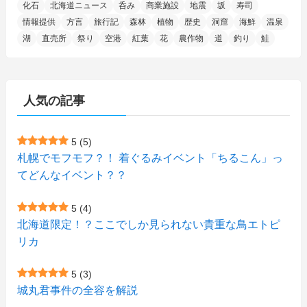
化石
北海道ニュース
呑み
商業施設
地震
坂
寿司
(14)
(10)
(16)
(1)
(5)
(8)
(2)
(7)
(2)
(5)
(7)
(8)
(4)
情報提供
方言
旅行記
森林
植物
歴史
洞窟
海鮮
温泉
湖
直売所
祭り
空港
紅葉
花
農作物
道
釣り
鮭
(2)
(21)
(2)
(4)
(5)
(11)
(1)
(1)
(12)
(5)
(24)
(3)
(15)
(148)
(5)
(1)
(2)
(3)
(5)
(3)
(4)
(10)
(11)
(1)
人気の記事
(1)
(72)
(4)
(1)
(43)
(8)
(12)
(2)
(27)
(9)
(1)
(23)
(5)
(4)
(6)
(4)
5
(5)
札幌でモフモフ？！ 着ぐるみイベント「ちるこん」っ
(2)
(12)
(7)
(1)
(1)
(6)
てどんなイベント？？
(1)
(1)
(2)
(4)
(1)
(7)
5
(4)
(1)
(5)
(1)
北海道限定！？ここでしか見られない貴重な鳥エトピ
(6)
(7)
リカ
(7)
(15)
(8)
(2)
(2)
5
(3)
(9)
(10)
(5)
(3)
(1)
城丸君事件の全容を解説
(4)
(11)