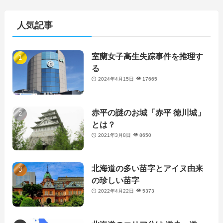
人気記事
室蘭女子高生失踪事件を推理す
る
2024年4月15日
17665
赤平の謎のお城「赤平 徳川城」
とは？
2021年3月8日
8650
北海道の多い苗字とアイヌ由来
の珍しい苗字
2022年4月22日
5373