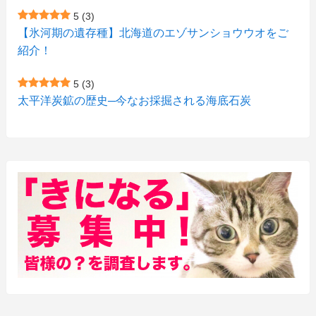
(1)
(1)
5
(3)
(11)
【氷河期の遺存種】北海道のエゾサンショウウオをご
(4)
(3)
紹介！
(3)
(2)
5
(3)
(15)
(1)
太平洋炭鉱の歴史─今なお採掘される海底石炭
(27)
(3)
(157)
(10)
(74)
(2)
(52)
(1)
(3)