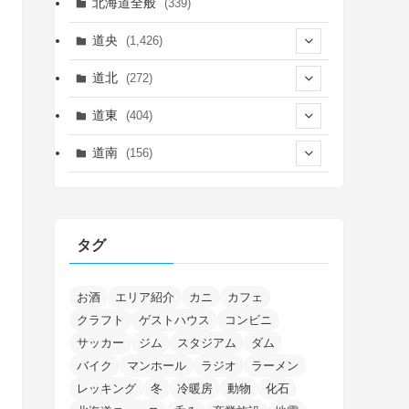
北海道全般
(339)
道央
(1,426)
(450)
道北
(272)
(339)
(150)
(55)
道東
(404)
(14)
(27)
(118)
(27)
(198)
(150)
道南
(156)
(46)
(27)
(5)
(706)
(5)
(13)
(26)
(6)
(111)
(12)
(15)
(25)
(29)
(9)
(30)
(25)
(6)
(3)
(4)
(68)
(122)
(2)
(145)
タグ
(11)
(4)
(17)
(12)
(8)
(24)
(4)
(4)
(78)
(2)
(25)
(37)
(6)
(13)
(20)
(7)
(54)
(28)
(5)
(1)
(5)
(5)
(9)
(7)
(1)
(9)
(2)
(96)
お酒
エリア紹介
カニ
カフェ
(11)
(7)
(7)
(5)
(4)
クラフト
ゲストハウス
コンビニ
(6)
(8)
(35)
(15)
(5)
(31)
(5)
(1)
(6)
サッカー
ジム
スタジアム
ダム
(14)
(10)
(16)
(1)
(5)
(8)
(2)
(7)
(2)
(5)
(7)
(8)
(4)
バイク
マンホール
ラジオ
ラーメン
(2)
(21)
(2)
(4)
レッキング
冬
冷暖房
動物
化石
(5)
(11)
(1)
(1)
(12)
(5)
(24)
(3)