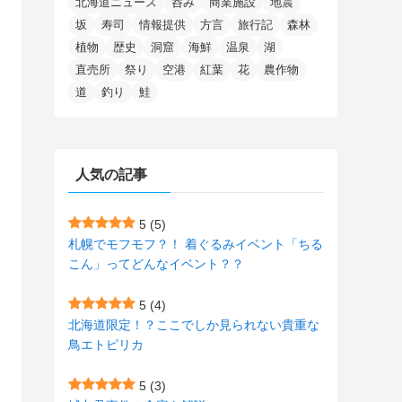
北海道ニュース
呑み
商業施設
地震
(15)
(148)
(5)
(1)
(2)
(3)
(5)
(3)
(4)
(10)
(11)
(1)
坂
寿司
情報提供
方言
旅行記
森林
植物
歴史
洞窟
海鮮
温泉
湖
(1)
(72)
(4)
(1)
(43)
(8)
(12)
(2)
(27)
(9)
直売所
祭り
空港
紅葉
花
農作物
(1)
(23)
(5)
(4)
(6)
(4)
道
釣り
鮭
(2)
(12)
(7)
(1)
(1)
(6)
(1)
(1)
(2)
(4)
(1)
(7)
人気の記事
(1)
(5)
(1)
(6)
(7)
(7)
(15)
(8)
(2)
(2)
5
(5)
札幌でモフモフ？！ 着ぐるみイベント「ちる
(9)
(10)
(5)
(3)
(1)
こん」ってどんなイベント？？
(4)
(12)
(1)
(1)
5
(4)
(11)
(4)
北海道限定！？ここでしか見られない貴重な
(3)
鳥エトピリカ
(3)
(2)
5
(3)
(15)
(1)