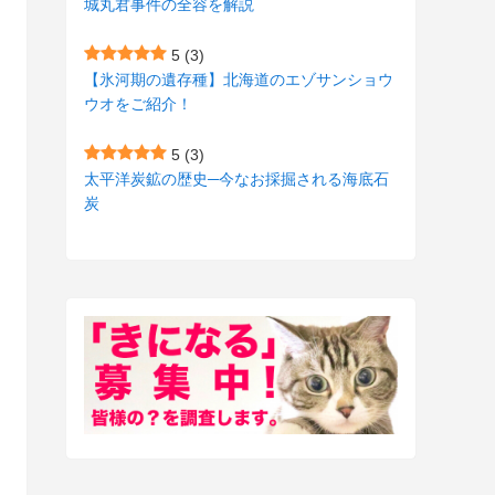
城丸君事件の全容を解説
(27)
(3)
5
(3)
(157)
(10)
【氷河期の遺存種】北海道のエゾサンショウ
ウオをご紹介！
(74)
(2)
(52)
(1)
5
(3)
太平洋炭鉱の歴史─今なお採掘される海底石
(3)
炭