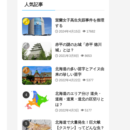
人気記事
室蘭女子高生失踪事件を推理
する
2024年4月15日
17682
赤平の謎のお城「赤平 徳川
城」とは？
2021年3月8日
8653
北海道の多い苗字とアイヌ由
来の珍しい苗字
2022年4月22日
5377
北海道のエリア分け 道央・
道南・道東・道北の区切りと
は？
2022年4月3日
5177
北海道で大量発生！巨大蛾
【クスサン】ってどんな虫？