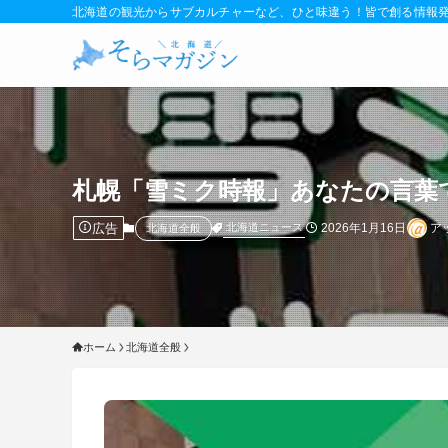
北海道の観光からサブカルチャーなど、ひと味違う！皆で創る情報
札幌「雪ミク時報」あなたの言葉
広告
2026年1月16日
ア
北海道ニュース
北海道全般
ホーム
北海道全般