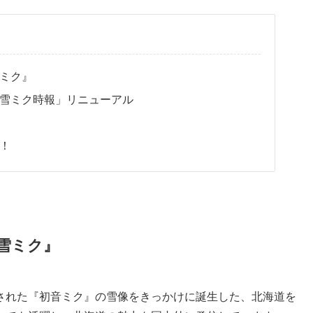
ミク』
雪ミク時報」リニューアル
！
雪ミク』
された『初音ミク』の雪像をきっかけに誕生した、北海道を