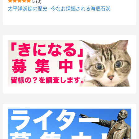
5
(3)
(15)
(1)
太平洋炭鉱の歴史─今なお採掘される海底石炭
(27)
(3)
(157)
(10)
(74)
(2)
(52)
(1)
(3)