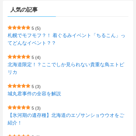
(1)
人気の記事
(1)
(72)
(4)
(1)
(43)
(8)
(12)
(2)
(27)
(9)
(1)
(23)
(5)
(4)
(6)
(4)
5
(5)
札幌でモフモフ？！ 着ぐるみイベント「ちるこん」っ
(2)
(12)
(7)
(1)
(1)
(6)
てどんなイベント？？
(1)
(1)
(2)
(4)
(1)
(7)
5
(4)
(1)
(5)
(1)
北海道限定！？ここでしか見られない貴重な鳥エトピ
(6)
(7)
リカ
(7)
(15)
(8)
(2)
(2)
5
(3)
(9)
(10)
(5)
(3)
(1)
城丸君事件の全容を解説
(4)
(11)
(1)
(1)
5
(3)
(11)
【氷河期の遺存種】北海道のエゾサンショウウオをご
(4)
(3)
紹介！
(3)
(2)