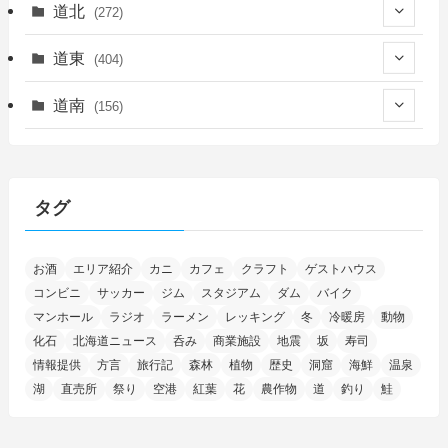
(450)
道北
(272)
(339)
(150)
(55)
道東
(404)
(14)
(27)
(118)
(27)
(198)
(150)
道南
(156)
(46)
(27)
(5)
(705)
(5)
(13)
(26)
(6)
(111)
(12)
(15)
(25)
(29)
(9)
(30)
(25)
(6)
(3)
(4)
(68)
(122)
(2)
(145)
タグ
(11)
(4)
(17)
(12)
(8)
(24)
(4)
(4)
(78)
(2)
(25)
(37)
(6)
(13)
(20)
(7)
(54)
(28)
(5)
お酒
エリア紹介
カニ
カフェ
クラフト
ゲストハウス
(1)
(5)
(5)
(9)
(7)
(1)
(9)
(2)
(96)
コンビニ
サッカー
ジム
スタジアム
ダム
バイク
(11)
(7)
(7)
(5)
(4)
(6)
(8)
(35)
(15)
(5)
(31)
(5)
マンホール
ラジオ
ラーメン
レッキング
冬
冷暖房
動物
(1)
(6)
化石
北海道ニュース
呑み
商業施設
地震
坂
寿司
(14)
(10)
(16)
(1)
(5)
(8)
(2)
(7)
(2)
(5)
(7)
(8)
(4)
情報提供
方言
旅行記
森林
植物
歴史
洞窟
海鮮
温泉
湖
直売所
祭り
空港
紅葉
花
農作物
道
釣り
鮭
(2)
(21)
(2)
(4)
(5)
(11)
(1)
(1)
(12)
(5)
(24)
(3)
(15)
(148)
(5)
(1)
(2)
(3)
(5)
(3)
(4)
(10)
(11)