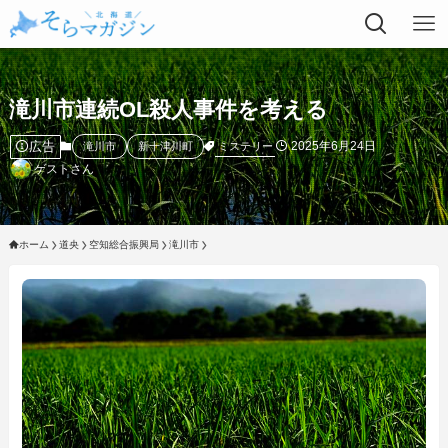
滝川市連続OL殺人事件を考える
広告
2025年6月24日
ミステリー
滝川市
新十津川町
ゲストさん
ホーム
道央
空知総合振興局
滝川市