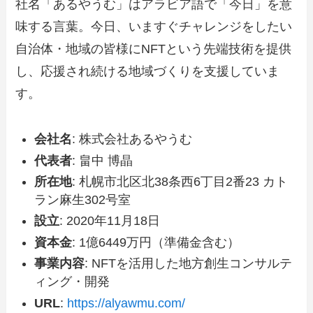
社名「あるやうむ」はアラビア語で「今日」を意
味する言葉。今日、いますぐチャレンジをしたい
自治体・地域の皆様にNFTという先端技術を提供
し、応援され続ける地域づくりを支援していま
す。
会社名
: 株式会社あるやうむ
代表者
: 畠中 博晶
所在地
: 札幌市北区北38条西6丁目2番23 カト
ラン麻生302号室
設立
: 2020年11月18日
資本金
: 1億6449万円（準備金含む）
事業内容
: NFTを活用した地方創生コンサルテ
ィング・開発
URL
:
https://alyawmu.com/