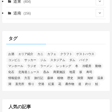
(55)
道東
(404)
(14)
(27)
(118)
(27)
(198)
(150)
道南
(156)
(46)
(27)
(5)
(705)
(5)
(13)
(26)
(6)
(111)
(12)
(15)
(25)
(29)
(9)
(30)
(25)
(6)
(3)
(4)
(68)
(122)
(2)
(145)
タグ
(11)
(4)
(17)
(12)
(8)
(24)
(4)
(4)
(78)
(2)
(25)
(37)
(6)
(13)
(20)
(7)
(54)
(28)
(5)
お酒
エリア紹介
カニ
カフェ
クラフト
ゲストハウス
(1)
(5)
(5)
(9)
(7)
(1)
(9)
(2)
(96)
コンビニ
サッカー
ジム
スタジアム
ダム
バイク
(11)
(7)
(7)
(5)
(4)
(6)
(8)
(35)
(15)
(5)
(31)
(5)
マンホール
ラジオ
ラーメン
レッキング
冬
冷暖房
動物
(1)
(6)
化石
北海道ニュース
呑み
商業施設
地震
坂
寿司
(14)
(10)
(16)
(1)
(5)
(8)
(2)
(7)
(2)
(5)
(7)
(8)
(4)
情報提供
方言
旅行記
森林
植物
歴史
洞窟
海鮮
温泉
湖
直売所
祭り
空港
紅葉
花
農作物
道
釣り
鮭
(2)
(21)
(2)
(4)
(5)
(11)
(1)
(1)
(12)
(5)
(24)
(3)
(15)
(148)
(5)
(1)
(2)
(3)
(5)
(3)
(4)
(10)
(11)
(1)
人気の記事
(1)
(72)
(4)
(1)
(43)
(8)
(12)
(2)
(27)
(9)