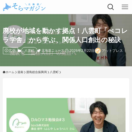
廃校が地域を動かす拠点！八雲町「ぺコレ
ラ学舎」から学ぶ、関係人口創出の秘訣
広告
2026年2月22日
アットプレス
北海道ニュース
八雲町
ホーム
道南
渡島総合振興局
八雲町