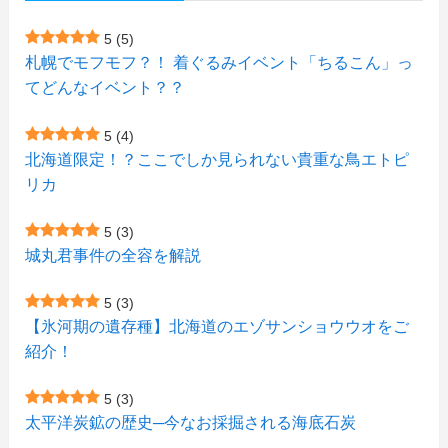
(1)
(23)
(5)
(4)
(6)
(4)
5
(5)
札幌でモフモフ？！ 着ぐるみイベント「ちるこん」っ
(2)
(12)
(7)
(1)
(1)
(6)
てどんなイベント？？
(1)
(1)
(2)
(4)
(1)
(7)
5
(4)
(1)
(5)
(1)
北海道限定！？ここでしか見られない貴重な鳥エトピ
(6)
(7)
リカ
(7)
(15)
(8)
(2)
(2)
5
(3)
(9)
(10)
(5)
(3)
(1)
城丸君事件の全容を解説
(4)
(11)
(1)
(1)
5
(3)
(11)
【氷河期の遺存種】北海道のエゾサンショウウオをご
(4)
(3)
紹介！
(3)
(2)
5
(3)
(15)
(1)
太平洋炭鉱の歴史─今なお採掘される海底石炭