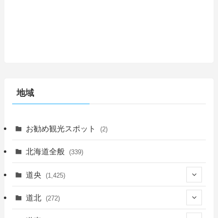
地域
お勧め観光スポット
(2)
北海道全般
(339)
道央
(1,425)
(450)
道北
(272)
(339)
(150)