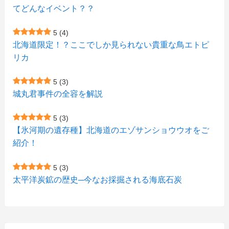
(1)
(1)
(6)
てどんなイベント？？
(1)
(1)
(2)
(4)
(1)
(7)
5
(4)
(1)
(5)
(1)
北海道限定！？ここでしか見られない貴重な鳥エトピ
(6)
(7)
リカ
(7)
(15)
(8)
(2)
(2)
5
(3)
(9)
(10)
(5)
(3)
(1)
城丸君事件の全容を解説
(4)
(11)
(1)
(1)
5
(3)
(11)
【氷河期の遺存種】北海道のエゾサンショウウオをご
(4)
(3)
紹介！
(3)
(2)
5
(3)
(15)
(1)
太平洋炭鉱の歴史─今なお採掘される海底石炭
(27)
(3)
(157)
(10)