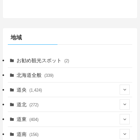
地域
お勧め観光スポット
(2)
北海道全般
(339)
道央
(1,424)
(450)
道北
(272)
(339)
(149)
(55)
道東
(404)
(14)
(27)
(118)
(27)
(198)
(150)
道南
(156)