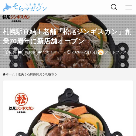
札幌駅直結！老舗「松尾ジンギスカン」創
業70周年に新店舗オープン
広告
2026年2月15日
アットプレス
北海道ニュース
札幌市
ホーム
道央
石狩振興局
札幌市