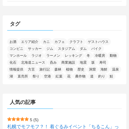
(46)
(27)
(5)
(705)
(5)
(13)
(26)
(6)
(111)
(12)
(15)
(25)
(29)
(9)
(30)
(25)
(6)
(3)
(4)
(68)
(122)
(2)
(145)
タグ
(11)
(4)
(17)
(12)
(8)
(24)
(4)
(4)
(78)
(2)
(25)
(37)
(6)
(13)
(20)
(7)
(54)
(28)
(5)
お酒
エリア紹介
カニ
カフェ
クラフト
ゲストハウス
(1)
(5)
(5)
(9)
(7)
(1)
(9)
(2)
(96)
コンビニ
サッカー
ジム
スタジアム
ダム
バイク
(11)
(7)
(7)
(5)
(4)
(6)
(8)
(35)
(15)
(5)
(31)
(5)
マンホール
ラジオ
ラーメン
レッキング
冬
冷暖房
動物
(1)
(6)
化石
北海道ニュース
呑み
商業施設
地震
坂
寿司
(13)
(10)
(16)
(1)
(5)
(8)
(2)
(7)
(2)
(5)
(7)
(8)
(4)
情報提供
方言
旅行記
森林
植物
歴史
洞窟
海鮮
温泉
湖
直売所
祭り
空港
紅葉
花
農作物
道
釣り
鮭
(2)
(21)
(2)
(4)
(5)
(11)
(1)
(1)
(12)
(5)
(24)
(3)
(15)
(148)
(5)
(1)
(2)
(3)
(5)
(3)
(4)
(10)
(11)
(1)
人気の記事
(1)
(72)
(4)
(1)
(43)
(8)
(12)
(2)
(27)
(9)
(1)
(23)
(5)
(4)
(6)
(4)
5
(5)
札幌でモフモフ？！ 着ぐるみイベント「ちるこん」っ
(2)
(12)
(7)