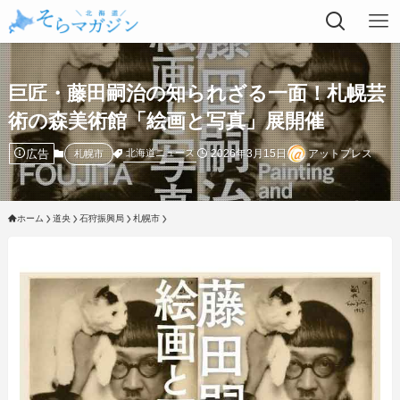
巨匠・藤田嗣治の知られざる一面！札幌芸
術の森美術館「絵画と写真」展開催
広告
2026年3月15日
アットプレス
北海道ニュース
札幌市
ホーム
道央
石狩振興局
札幌市