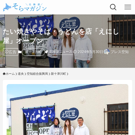
たい焼きやそば・うどんを店「えにし
屋」オープン
広告
2024年5月30日
プレス空知
北海道ニュース
新十津川町
ホーム
道央
空知総合振興局
新十津川町