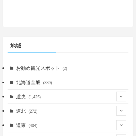
地域
お勧め観光スポット
(2)
北海道全般
(339)
道央
(1,425)
(450)
道北
(272)
(339)
(150)
(55)
道東
(404)