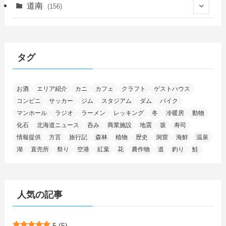
(14)
(27)
(118)
(27)
(198)
(150)
道南
(156)
(46)
(27)
(5)
(705)
(5)
(13)
(26)
(6)
(111)
(12)
(15)
(25)
(29)
(9)
(30)
(25)
(6)
(3)
(4)
(68)
(122)
(2)
(145)
タグ
(11)
(4)
(17)
(12)
(8)
(24)
(4)
(4)
(78)
(2)
(25)
(37)
(6)
(13)
(20)
(7)
(54)
(28)
(5)
お酒
エリア紹介
カニ
カフェ
クラフト
ゲストハウス
(1)
(5)
(5)
(9)
(7)
(1)
(9)
(2)
(96)
コンビニ
サッカー
ジム
スタジアム
ダム
バイク
(11)
(7)
(7)
(5)
(4)
(6)
(8)
(35)
(15)
(5)
(31)
(5)
マンホール
ラジオ
ラーメン
レッキング
冬
冷暖房
動物
(1)
(6)
化石
北海道ニュース
呑み
商業施設
地震
坂
寿司
(14)
(10)
(16)
(1)
(5)
(8)
(2)
(7)
(2)
(5)
(7)
(8)
(4)
情報提供
方言
旅行記
森林
植物
歴史
洞窟
海鮮
温泉
湖
直売所
祭り
空港
紅葉
花
農作物
道
釣り
鮭
(2)
(21)
(2)
(4)
(5)
(11)
(1)
(1)
(12)
(5)
(24)
(3)
(15)
(148)
(5)
(1)
(2)
(3)
(5)
(3)
(4)
(10)
(11)
(1)
人気の記事
(1)
(72)
(4)
(1)
(43)
(8)
(12)
(2)
(27)
(9)
(1)
(23)
(5)
(4)
(6)
(4)
5
(5)