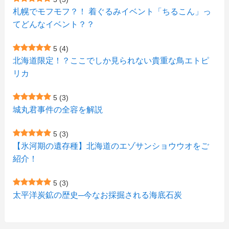
札幌でモフモフ？！ 着ぐるみイベント「ちるこん」っ
(2)
(12)
(7)
(1)
(1)
(6)
てどんなイベント？？
(1)
(1)
(2)
(4)
(1)
(7)
5
(4)
(1)
(5)
(1)
北海道限定！？ここでしか見られない貴重な鳥エトピ
(6)
(7)
リカ
(7)
(15)
(8)
(2)
(2)
5
(3)
(9)
(10)
(5)
(3)
(1)
城丸君事件の全容を解説
(4)
(11)
(1)
(1)
5
(3)
(11)
【氷河期の遺存種】北海道のエゾサンショウウオをご
(4)
(3)
紹介！
(3)
(2)
5
(3)
(15)
(1)
太平洋炭鉱の歴史─今なお採掘される海底石炭
(27)
(3)