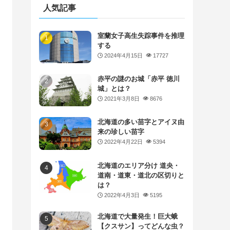
人気記事
室蘭女子高生失踪事件を推理
する
2024年4月15日
17727
赤平の謎のお城「赤平 徳川
城」とは？
2021年3月8日
8676
北海道の多い苗字とアイヌ由
来の珍しい苗字
2022年4月22日
5394
北海道のエリア分け 道央・
道南・道東・道北の区切りと
は？
2022年4月3日
5195
北海道で大量発生！巨大蛾
【クスサン】ってどんな虫？