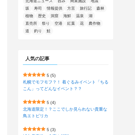
北海道ニュース
呑み
商業施設
地震
(15)
(148)
(5)
(1)
(2)
(3)
(5)
(3)
(4)
(10)
(11)
(1)
坂
寿司
情報提供
方言
旅行記
森林
植物
歴史
洞窟
海鮮
温泉
湖
(1)
(72)
(4)
(1)
(43)
(8)
(12)
(2)
(27)
(9)
直売所
祭り
空港
紅葉
花
農作物
(1)
(23)
(5)
(4)
(6)
(4)
道
釣り
鮭
(2)
(12)
(7)
(1)
(1)
(6)
(1)
(1)
(2)
(4)
(1)
(7)
人気の記事
(1)
(5)
(1)
(6)
(7)
(7)
(15)
(8)
(2)
(2)
5
(5)
札幌でモフモフ？！ 着ぐるみイベント「ちる
(9)
(10)
(5)
(3)
(1)
こん」ってどんなイベント？？
(4)
(12)
(1)
(1)
5
(4)
(11)
(4)
北海道限定！？ここでしか見られない貴重な
(3)
鳥エトピリカ
(3)
(2)
5
(3)
(15)
(1)