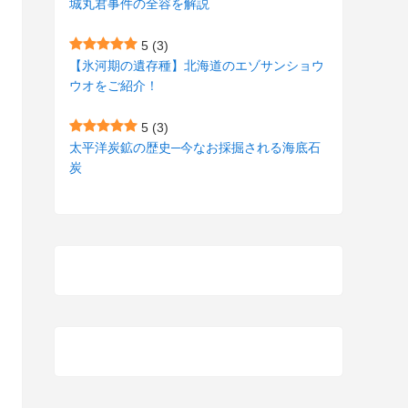
城丸君事件の全容を解説
(27)
(3)
5
(3)
(157)
(10)
【氷河期の遺存種】北海道のエゾサンショウ
ウオをご紹介！
(74)
(2)
(52)
(1)
5
(3)
太平洋炭鉱の歴史─今なお採掘される海底石
(3)
炭