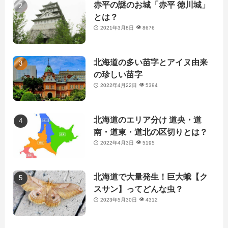
赤平の謎のお城「赤平 徳川城」
とは？
2021年3月8日
8676
北海道の多い苗字とアイヌ由来
の珍しい苗字
2022年4月22日
5394
北海道のエリア分け 道央・道
南・道東・道北の区切りとは？
2022年4月3日
5195
北海道で大量発生！巨大蛾【ク
スサン】ってどんな虫？
2023年5月30日
4312