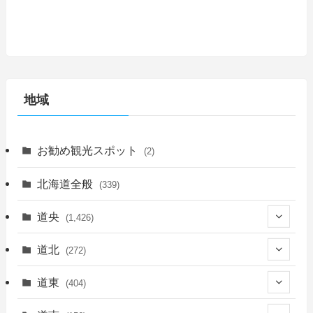
地域
お勧め観光スポット
(2)
北海道全般
(339)
道央
(1,426)
(450)
道北
(272)
(339)
(150)
(55)
道東
(404)
(14)
(27)
(118)
(27)
(198)