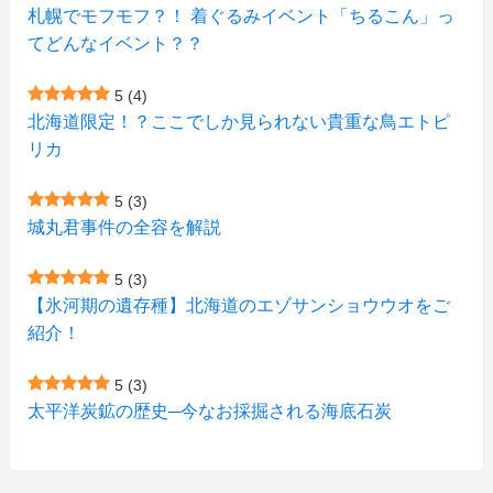
札幌でモフモフ？！ 着ぐるみイベント「ちるこん」っ
(2)
(12)
(7)
(1)
(1)
(6)
てどんなイベント？？
(1)
(1)
(2)
(4)
(1)
(7)
5
(4)
(1)
(5)
(1)
北海道限定！？ここでしか見られない貴重な鳥エトピ
(6)
(7)
リカ
(7)
(15)
(8)
(2)
(2)
5
(3)
(9)
(10)
(5)
(3)
(1)
城丸君事件の全容を解説
(4)
(12)
(1)
(1)
5
(3)
(11)
【氷河期の遺存種】北海道のエゾサンショウウオをご
(4)
(3)
紹介！
(3)
(2)
5
(3)
(15)
(1)
太平洋炭鉱の歴史─今なお採掘される海底石炭
(27)
(3)
(157)
(10)