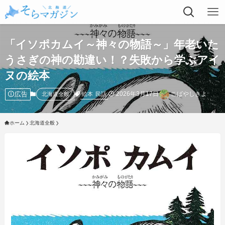
「イソポカムイ～神々の物語～」年老いた
うさぎの神の勘違い！？失敗から学ぶアイ
ヌの絵本
広告
2026年3月17日
こばやしきよ
絵本
民話
北海道全般
ホーム
北海道全般