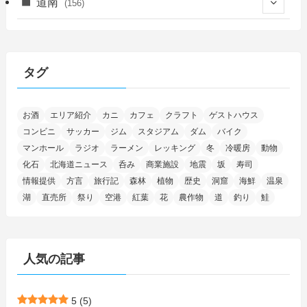
(150)
道南
(156)
(46)
(27)
(5)
(706)
(5)
(13)
(26)
(6)
(111)
(12)
(15)
(25)
(29)
(9)
(30)
(25)
(6)
(3)
(4)
(68)
(122)
(2)
(145)
タグ
(11)
(4)
(17)
(12)
(8)
(24)
(4)
(4)
(78)
(2)
(25)
(37)
(6)
(13)
(20)
(7)
(54)
(28)
(5)
お酒
エリア紹介
カニ
カフェ
クラフト
ゲストハウス
(1)
(5)
(5)
(9)
(7)
(1)
(9)
(2)
(96)
コンビニ
サッカー
ジム
スタジアム
ダム
バイク
(11)
(7)
(7)
(5)
(4)
(6)
(8)
(35)
(15)
(5)
(31)
(5)
マンホール
ラジオ
ラーメン
レッキング
冬
冷暖房
動物
(1)
(6)
化石
北海道ニュース
呑み
商業施設
地震
坂
寿司
(14)
(10)
(16)
(1)
(5)
(8)
(2)
(7)
(2)
(5)
(7)
(8)
(4)
情報提供
方言
旅行記
森林
植物
歴史
洞窟
海鮮
温泉
湖
直売所
祭り
空港
紅葉
花
農作物
道
釣り
鮭
(2)
(21)
(2)
(4)
(5)
(11)
(1)
(1)
(12)
(5)
(24)
(3)
(15)
(148)
(5)
(1)
(2)
(3)
(5)
(3)
(4)
(10)
(11)
(1)
人気の記事
(1)
(72)
(4)
(1)
(43)
(8)
(12)
(2)
(27)
(9)
(1)
(23)
(5)
(4)
(6)
(4)
5
(5)