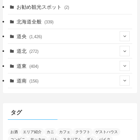
お勧め観光スポット
(2)
北海道全般
(339)
道央
(1,426)
(450)
道北
(272)
(339)
(150)
(55)
道東
(404)
(14)
(27)
(118)
(27)
(198)
(150)
道南
(156)
(46)
(27)
(5)
(706)
(5)
(13)
(26)
(6)
(111)
(12)
(15)
(25)
(29)
(9)
(30)
(25)
(6)
(3)
(4)
(68)
(122)
(2)
(145)
タグ
(11)
(4)
(17)
(12)
(8)
(24)
(4)
(4)
(78)
(2)
(25)
(37)
(6)
(13)
(20)
(7)
(54)
(28)
(5)
お酒
エリア紹介
カニ
カフェ
クラフト
ゲストハウス
(1)
(5)
(5)
(9)
(7)
(1)
(9)
(2)
(96)
コンビニ
サッカー
ジム
スタジアム
ダム
バイク