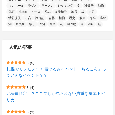
(11)
(7)
(7)
(5)
(4)
(6)
(8)
(35)
(15)
(5)
(31)
(5)
マンホール
ラジオ
ラーメン
レッキング
冬
冷暖房
動物
(1)
(6)
化石
北海道ニュース
呑み
商業施設
地震
坂
寿司
(14)
(10)
(16)
(1)
(5)
(8)
(2)
(7)
(2)
(5)
(7)
(8)
(4)
情報提供
方言
旅行記
森林
植物
歴史
洞窟
海鮮
温泉
湖
直売所
祭り
空港
紅葉
花
農作物
道
釣り
鮭
(2)
(21)
(2)
(4)
(5)
(11)
(1)
(1)
(12)
(5)
(24)
(3)
(15)
(148)
(5)
(1)
(2)
(3)
(5)
(3)
(4)
(10)
(11)
(1)
人気の記事
(1)
(72)
(4)
(1)
(43)
(8)
(12)
(2)
(27)
(9)
(1)
(23)
(5)
(4)
(6)
(4)
5
(5)
札幌でモフモフ？！ 着ぐるみイベント「ちるこん」っ
(2)
(12)
(7)
(1)
(1)
(6)
てどんなイベント？？
(1)
(1)
(2)
(4)
(1)
(7)
5
(4)
(1)
(5)
(1)
北海道限定！？ここでしか見られない貴重な鳥エトピ
(6)
(7)
リカ
(7)
(15)
(8)
(2)
(2)
5
(3)
(9)
(10)
(5)