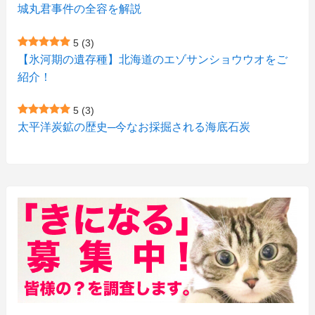
(3)
(1)
城丸君事件の全容を解説
(4)
(12)
(1)
(1)
5
(3)
(11)
【氷河期の遺存種】北海道のエゾサンショウウオをご
(4)
(3)
紹介！
(3)
(2)
5
(3)
(15)
(1)
太平洋炭鉱の歴史─今なお採掘される海底石炭
(27)
(3)
(157)
(10)
(74)
(2)
(52)
(1)
(3)