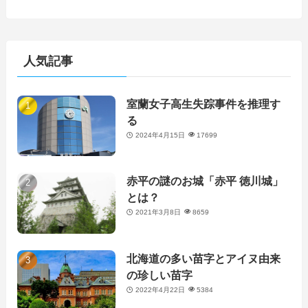
人気記事
室蘭女子高生失踪事件を推理す
る
2024年4月15日
17699
赤平の謎のお城「赤平 徳川城」
とは？
2021年3月8日
8659
北海道の多い苗字とアイヌ由来
の珍しい苗字
2022年4月22日
5384