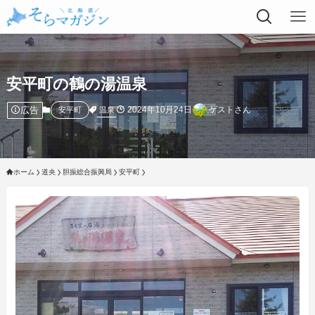
安平町の鶴の湯温泉
広告
2024年10月24日
ゲストさん
温泉
安平町
ホーム
道央
胆振総合振興局
安平町