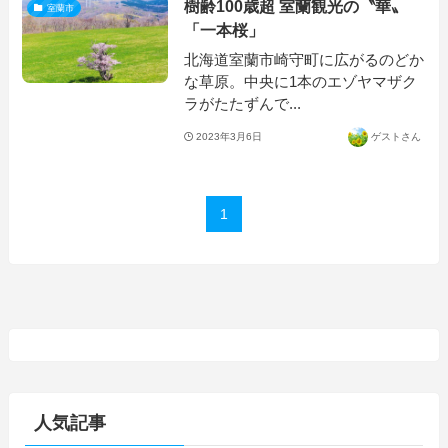
樹齢100歳超 室蘭観光の〝華〟
室蘭市
「一本桜」
北海道室蘭市崎守町に広がるのどか
な草原。中央に1本のエゾヤマザク
ラがたたずんで...
2023年3月6日
ゲストさん
1
人気記事