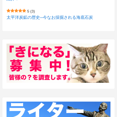
(3)
(2)
5
(3)
(15)
(1)
太平洋炭鉱の歴史─今なお採掘される海底石炭
(27)
(3)
(157)
(10)
(74)
(2)
(52)
(1)
(3)