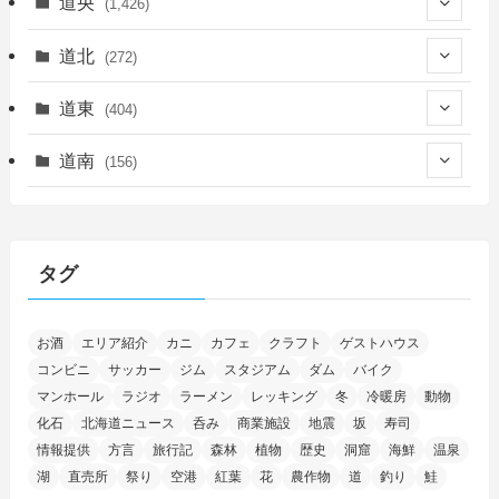
道央
(1,426)
(450)
道北
(272)
(339)
(150)
(55)
道東
(404)
(14)
(27)
(118)
(27)
(198)
(150)
道南
(156)
(46)
(27)
(5)
(706)
(5)
(13)
(26)
(6)
(111)
(12)
(15)
(25)
(29)
(9)
(30)
(25)
(6)
(3)
(4)
(68)
(122)
(2)
(145)
タグ
(11)
(4)
(17)
(12)
(8)
(24)
(4)
(4)
(78)
(2)
(25)
(37)
(6)
(13)
(20)
(7)
(54)
(28)
(5)
お酒
エリア紹介
カニ
カフェ
クラフト
ゲストハウス
(1)
(5)
(5)
(9)
(7)
(1)
(9)
(2)
(96)
コンビニ
サッカー
ジム
スタジアム
ダム
バイク
(11)
(7)
(7)
(5)
(4)
(6)
(8)
(35)
(15)
(5)
(31)
(5)
マンホール
ラジオ
ラーメン
レッキング
冬
冷暖房
動物
(1)
(6)
化石
北海道ニュース
呑み
商業施設
地震
坂
寿司
(14)
(10)
(16)
(1)
(5)
(8)
(2)
(7)
(2)
(5)
(7)
(8)
(4)
情報提供
方言
旅行記
森林
植物
歴史
洞窟
海鮮
温泉
湖
直売所
祭り
空港
紅葉
花
農作物
道
釣り
鮭
(2)
(21)
(2)
(4)
(5)
(11)
(1)
(1)
(12)
(5)
(24)
(3)