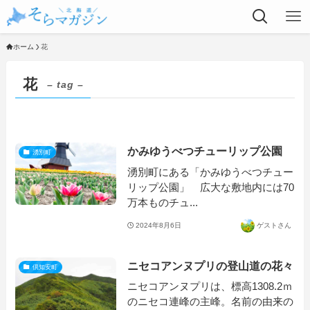
ホーム
花
花
– tag –
かみゆうべつチューリップ公園
湧別町
湧別町にある「かみゆうべつチュー
リップ公園」 広大な敷地内には70
万本ものチュ...
2024年8月6日
ゲストさん
ニセコアンヌプリの登山道の花々
倶知安町
ニセコアンヌプリは、標高1308.2ｍ
のニセコ連峰の主峰。名前の由来の