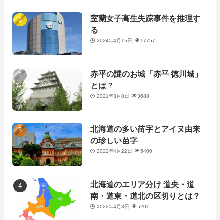
室蘭女子高生失踪事件を推理す
る
2024年4月15日
17757
赤平の謎のお城「赤平 徳川城」
とは？
2021年3月8日
8688
北海道の多い苗字とアイヌ由来
の珍しい苗字
2022年4月22日
5400
北海道のエリア分け 道央・道
南・道東・道北の区切りとは？
2022年4月3日
5201