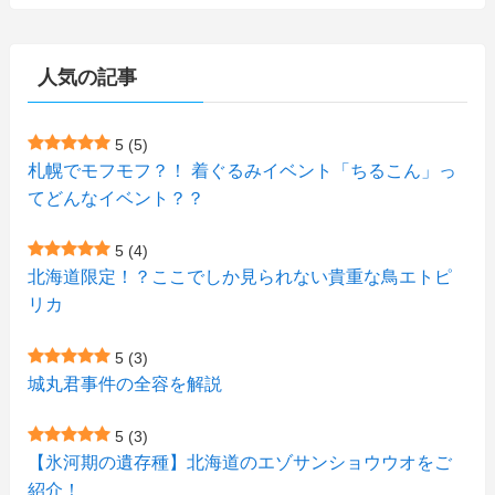
(15)
(148)
(5)
(1)
(2)
(3)
(5)
(3)
(4)
(10)
(11)
(1)
人気の記事
(1)
(72)
(4)
(1)
(43)
(8)
(12)
(2)
(27)
(9)
(1)
(23)
(5)
(4)
(6)
(4)
5
(5)
札幌でモフモフ？！ 着ぐるみイベント「ちるこん」っ
(2)
(12)
(7)
(1)
(1)
(6)
てどんなイベント？？
(1)
(1)
(2)
(4)
(1)
(7)
5
(4)
(1)
(5)
(1)
北海道限定！？ここでしか見られない貴重な鳥エトピ
(6)
(7)
リカ
(7)
(15)
(8)
(2)
(2)
5
(3)
(9)
(10)
(5)
(3)
(1)
城丸君事件の全容を解説
(4)
(12)
(1)
(1)
5
(3)
(11)
【氷河期の遺存種】北海道のエゾサンショウウオをご
(4)
(3)
紹介！