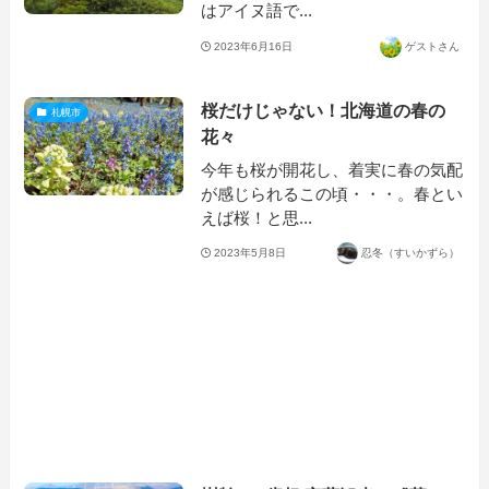
はアイヌ語で...
2023年6月16日
ゲストさん
桜だけじゃない！北海道の春の
札幌市
花々
今年も桜が開花し、着実に春の気配
が感じられるこの頃・・・。春とい
えば桜！と思...
2023年5月8日
忍冬（すいかずら）