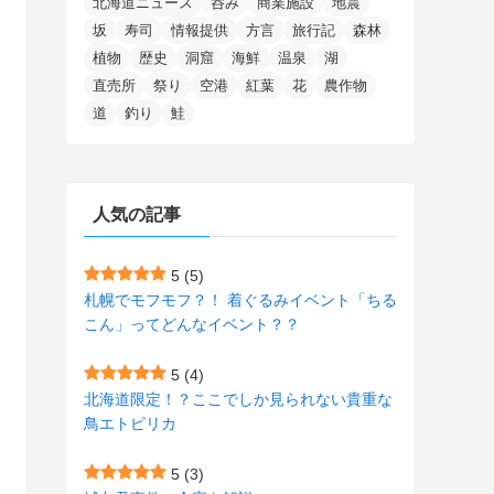
北海道ニュース
呑み
商業施設
地震
(15)
(148)
(5)
(1)
(2)
(3)
(5)
(3)
(4)
(10)
(11)
(1)
坂
寿司
情報提供
方言
旅行記
森林
植物
歴史
洞窟
海鮮
温泉
湖
(1)
(72)
(4)
(1)
(43)
(8)
(12)
(2)
(27)
(9)
直売所
祭り
空港
紅葉
花
農作物
(1)
(23)
(5)
(4)
(6)
(4)
道
釣り
鮭
(2)
(12)
(7)
(1)
(1)
(6)
(1)
(1)
(2)
(4)
(1)
(7)
人気の記事
(1)
(5)
(1)
(6)
(7)
(7)
(15)
(8)
(2)
(2)
5
(5)
札幌でモフモフ？！ 着ぐるみイベント「ちる
(9)
(10)
(5)
(3)
(1)
こん」ってどんなイベント？？
(4)
(11)
(1)
(1)
5
(4)
(11)
(4)
北海道限定！？ここでしか見られない貴重な
(3)
鳥エトピリカ
(3)
(2)
5
(3)
(15)
(1)