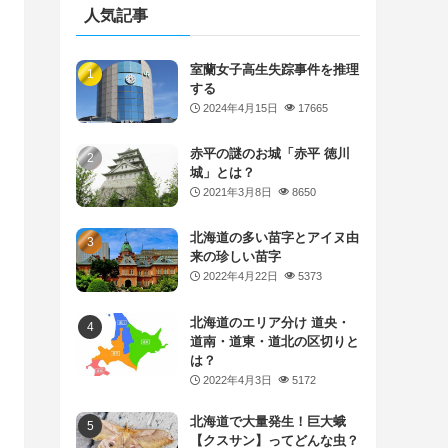
人気記事
室蘭女子高生失踪事件を推理
する
2024年4月15日
17665
赤平の謎のお城「赤平 徳川
城」とは？
2021年3月8日
8650
北海道の多い苗字とアイヌ由
来の珍しい苗字
2022年4月22日
5373
北海道のエリア分け 道央・
道南・道東・道北の区切りと
は？
2022年4月3日
5172
北海道で大量発生！巨大蛾
【クスサン】ってどんな虫？