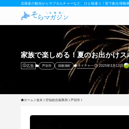
北海道の観光からサブカルチャーなど、ひと味違う！皆で創る情報
家族で楽しめる！夏のお出かけス
広告
2025年3月13日
ネイチャ―
芦別市
洞爺湖町
ホーム
道央
空知総合振興局
芦別市