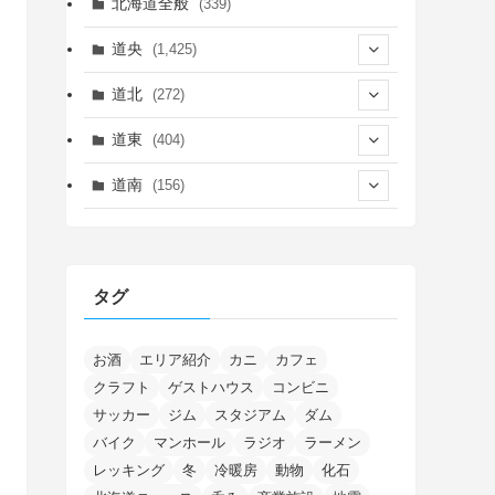
北海道全般
(339)
道央
(1,425)
(450)
道北
(272)
(339)
(150)
(55)
道東
(404)
(14)
(27)
(118)
(27)
(198)
(150)
道南
(156)
(46)
(27)
(5)
(705)
(5)
(13)
(26)
(6)
(111)
(12)
(15)
(25)
(29)
(9)
(30)
(25)
(6)
(3)
(4)
(68)
(122)
(2)
(145)
タグ
(11)
(4)
(17)
(12)
(8)
(24)
(4)
(4)
(78)
(2)
(25)
(37)
(6)
(13)
(20)
(7)
(54)
(28)
(5)
(1)
(5)
(5)
(9)
(7)
(1)
(9)
(2)
(96)
お酒
エリア紹介
カニ
カフェ
(11)
(7)
(7)
(5)
(4)
クラフト
ゲストハウス
コンビニ
(6)
(8)
(35)
(15)
(5)
(31)
(5)
(1)
(6)
サッカー
ジム
スタジアム
ダム
(14)
(10)
(16)
(1)
(5)
(8)
(2)
(7)
(2)
(5)
(7)
(8)
(4)
バイク
マンホール
ラジオ
ラーメン
(2)
(21)
(2)
(4)
レッキング
冬
冷暖房
動物
化石
(5)
(11)
(1)
(1)
(12)
(5)
(24)
(3)