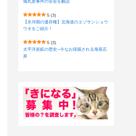
城丸君事件の全容を解説
(27)
(3)
5
(3)
(157)
(10)
【氷河期の遺存種】北海道のエゾサンショウ
ウオをご紹介！
(74)
(2)
(52)
(1)
5
(3)
太平洋炭鉱の歴史─今なお採掘される海底石
(3)
炭