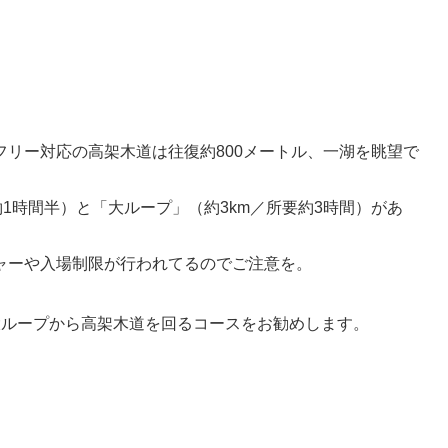
リー対応の高架木道は往復約800メートル、一湖を眺望で
約1時間半）と「大ループ」（約3km／所要約3時間）があ
。
ャーや入場制限が行われてるのでご注意を。
大ループから高架木道を回るコースをお勧めします。