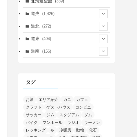
北海道全般
(339)
道央
(1,426)
(450)
道北
(272)
(339)
(150)
(55)
道東
(404)
(14)
(27)
(118)
(27)
(198)
(150)
道南
(156)
(46)
(27)
(5)
(706)
(5)
(13)
(26)
(6)
(111)
(12)
(15)
(25)
(29)
(9)
(30)
(25)
(6)
(3)
(4)
(68)
(122)
(2)
(145)
タグ
(11)
(4)
(17)
(12)
(8)
(24)
(4)
(4)
(78)
(2)
(25)
(37)
(6)
(13)
(20)
(7)
(54)
(28)
(5)
(1)
(5)
(5)
(9)
(7)
(1)
(9)
(2)
(96)
お酒
エリア紹介
カニ
カフェ
(11)
(7)
(7)
(5)
(4)
クラフト
ゲストハウス
コンビニ
(6)
(8)
(35)
(15)
(5)
(31)
(5)
(1)
(6)
サッカー
ジム
スタジアム
ダム
(14)
(10)
(16)
(1)
(5)
(8)
(2)
(7)
(2)
(5)
(7)
(8)
(4)
バイク
マンホール
ラジオ
ラーメン
(2)
(21)
(2)
(4)
レッキング
冬
冷暖房
動物
化石
(5)
(11)
(1)
(1)
(12)
(5)
(24)
(3)