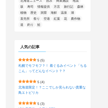
北海道ニュース
呑み
商業施設
地震
(15)
(148)
(5)
(1)
(2)
(3)
(5)
(3)
(4)
(10)
(11)
(1)
坂
寿司
情報提供
方言
旅行記
森林
植物
歴史
洞窟
海鮮
温泉
湖
(1)
(72)
(4)
(1)
(43)
(8)
(12)
(2)
(27)
(9)
直売所
祭り
空港
紅葉
花
農作物
(1)
(23)
(5)
(4)
(6)
(4)
道
釣り
鮭
(2)
(12)
(7)
(1)
(1)
(6)
(1)
(1)
(2)
(4)
(1)
(7)
人気の記事
(1)
(5)
(1)
(6)
(7)
(7)
(15)
(8)
(2)
(2)
5
(5)
札幌でモフモフ？！ 着ぐるみイベント「ちる
(9)
(10)
(5)
(3)
(1)
こん」ってどんなイベント？？
(4)
(12)
(1)
(1)
5
(4)
(11)
(4)
北海道限定！？ここでしか見られない貴重な
(3)
鳥エトピリカ
(3)
(2)
5
(3)
(15)
(1)