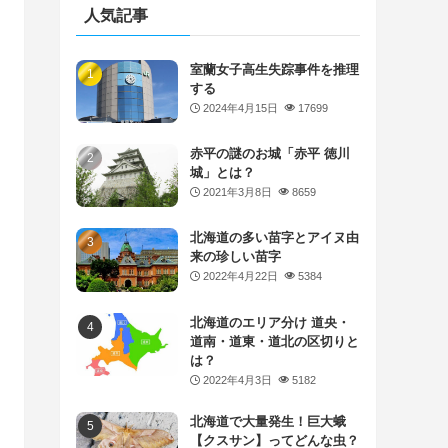
人気記事
室蘭女子高生失踪事件を推理
する
2024年4月15日
17699
赤平の謎のお城「赤平 徳川
城」とは？
2021年3月8日
8659
北海道の多い苗字とアイヌ由
来の珍しい苗字
2022年4月22日
5384
北海道のエリア分け 道央・
道南・道東・道北の区切りと
は？
2022年4月3日
5182
北海道で大量発生！巨大蛾
【クスサン】ってどんな虫？