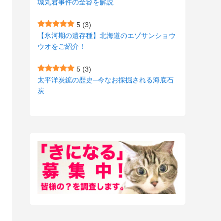
城丸君事件の全容を解説
(27)
(3)
5
(3)
(157)
(10)
【氷河期の遺存種】北海道のエゾサンショウ
ウオをご紹介！
(74)
(2)
(52)
(1)
5
(3)
太平洋炭鉱の歴史─今なお採掘される海底石
(3)
炭