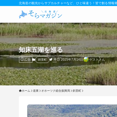
北海道の観光からサブカルチャーなど、ひと味違う！皆で創る情報
知床五湖を巡る
広告
2025年7月14日
ゲストさん
湖
斜里町
ホーム
道東
オホーツク総合振興局
斜里町