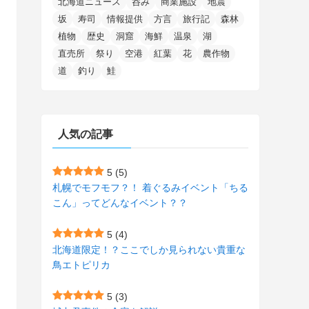
北海道ニュース
呑み
商業施設
地震
(15)
(148)
(5)
(1)
(2)
(3)
(5)
(3)
(4)
(10)
(11)
(1)
坂
寿司
情報提供
方言
旅行記
森林
植物
歴史
洞窟
海鮮
温泉
湖
(1)
(72)
(4)
(1)
(43)
(8)
(12)
(2)
(27)
(9)
直売所
祭り
空港
紅葉
花
農作物
(1)
(23)
(5)
(4)
(6)
(4)
道
釣り
鮭
(2)
(12)
(7)
(1)
(1)
(6)
(1)
(1)
(2)
(4)
(1)
(7)
人気の記事
(1)
(5)
(1)
(6)
(7)
(7)
(15)
(8)
(2)
(2)
5
(5)
札幌でモフモフ？！ 着ぐるみイベント「ちる
(9)
(10)
(5)
(3)
(1)
こん」ってどんなイベント？？
(4)
(12)
(1)
(1)
5
(4)
(11)
(4)
北海道限定！？ここでしか見られない貴重な
(3)
鳥エトピリカ
(3)
(2)
5
(3)
(15)
(1)