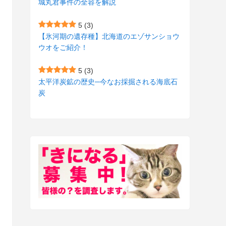
城丸君事件の全容を解説
(27)
(3)
5
(3)
(157)
(10)
【氷河期の遺存種】北海道のエゾサンショウ
ウオをご紹介！
(74)
(2)
(52)
(1)
5
(3)
太平洋炭鉱の歴史─今なお採掘される海底石
(3)
炭