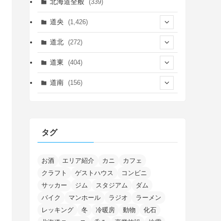
北海道全般
(339)
道央
(1,426)
(450)
道北
(272)
(339)
(150)
(55)
道東
(404)
(14)
(27)
(118)
(27)
(198)
(150)
道南
(156)
(46)
(27)
(5)
(706)
(5)
(13)
(26)
(6)
(111)
(12)
(15)
(25)
(29)
(9)
(30)
(25)
(6)
(3)
(4)
(68)
(122)
(2)
(145)
タグ
(11)
(4)
(17)
(12)
(8)
(24)
(4)
(4)
(78)
(2)
(25)
(37)
(6)
(13)
(20)
(7)
(54)
(28)
(5)
(1)
(5)
(5)
(9)
(7)
(1)
(9)
(2)
(96)
お酒
エリア紹介
カニ
カフェ
(11)
(7)
(7)
(5)
(4)
クラフト
ゲストハウス
コンビニ
(6)
(8)
(35)
(15)
(5)
(31)
(5)
(1)
(6)
サッカー
ジム
スタジアム
ダム
(14)
(10)
(16)
(1)
(5)
(8)
(2)
(7)
(2)
(5)
(7)
(8)
(4)
バイク
マンホール
ラジオ
ラーメン
(2)
(21)
(2)
(4)
レッキング
冬
冷暖房
動物
化石
(5)
(11)
(1)
(1)
(12)
(5)
(24)
(3)