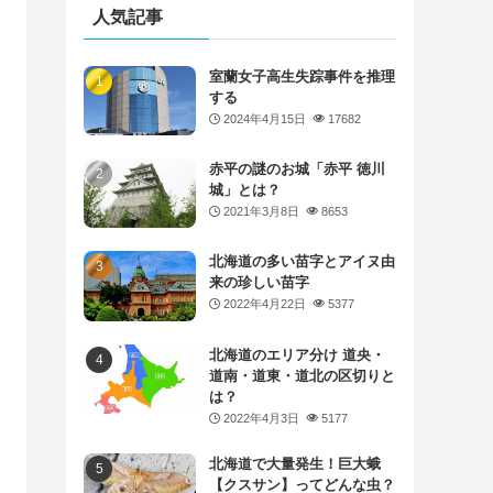
人気記事
室蘭女子高生失踪事件を推理
する
2024年4月15日
17682
赤平の謎のお城「赤平 徳川
城」とは？
2021年3月8日
8653
北海道の多い苗字とアイヌ由
来の珍しい苗字
2022年4月22日
5377
北海道のエリア分け 道央・
道南・道東・道北の区切りと
は？
2022年4月3日
5177
北海道で大量発生！巨大蛾
【クスサン】ってどんな虫？