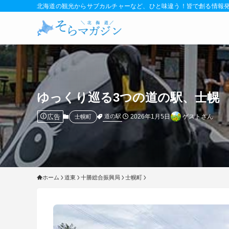
北海道の観光からサブカルチャーなど、ひと味違う！皆で創る情報
ゆっくり巡る3つの道の駅、士幌
広告
2026年1月5日
ゲストさん
道の駅
士幌町
ホーム
道東
十勝総合振興局
士幌町