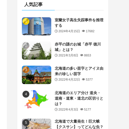
人気記事
室蘭女子高生失踪事件を推理
する
2024年4月15日
17682
赤平の謎のお城「赤平 徳川
城」とは？
2021年3月8日
8653
北海道の多い苗字とアイヌ由
来の珍しい苗字
2022年4月22日
5377
北海道のエリア分け 道央・
道南・道東・道北の区切りと
は？
2022年4月3日
5177
北海道で大量発生！巨大蛾
【クスサン】ってどんな虫？