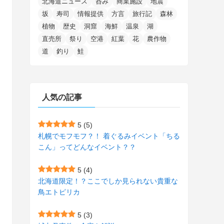
北海道ニュース
呑み
商業施設
地震
(15)
(148)
(5)
(1)
(2)
(3)
(5)
(3)
(4)
(10)
(11)
(1)
坂
寿司
情報提供
方言
旅行記
森林
植物
歴史
洞窟
海鮮
温泉
湖
(1)
(72)
(4)
(1)
(43)
(8)
(12)
(2)
(27)
(9)
直売所
祭り
空港
紅葉
花
農作物
(1)
(23)
(5)
(4)
(6)
(4)
道
釣り
鮭
(2)
(12)
(7)
(1)
(1)
(6)
(1)
(1)
(2)
(4)
(1)
(7)
人気の記事
(1)
(5)
(1)
(6)
(7)
(7)
(15)
(8)
(2)
(2)
5
(5)
札幌でモフモフ？！ 着ぐるみイベント「ちる
(9)
(10)
(5)
(3)
(1)
こん」ってどんなイベント？？
(4)
(12)
(1)
(1)
5
(4)
(11)
(4)
北海道限定！？ここでしか見られない貴重な
(3)
鳥エトピリカ
(3)
(2)
5
(3)
(15)
(1)