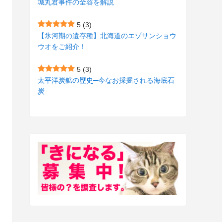
城丸君事件の全容を解説
(27)
(3)
5
(3)
(157)
(10)
【氷河期の遺存種】北海道のエゾサンショウ
ウオをご紹介！
(74)
(2)
(52)
(1)
5
(3)
太平洋炭鉱の歴史─今なお採掘される海底石
(3)
炭