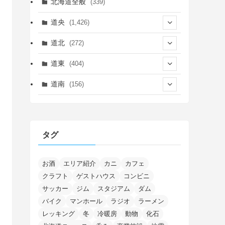
北海道全般
(339)
道央
(1,426)
(450)
道北
(272)
(339)
(150)
(55)
道東
(404)
(14)
(27)
(118)
(27)
(198)
(150)
道南
(156)
(46)
(27)
(5)
(706)
(5)
(13)
(26)
(6)
(111)
(12)
(15)
(25)
(29)
(9)
(30)
(25)
(6)
(3)
(4)
(68)
(122)
(2)
(145)
タグ
(11)
(4)
(17)
(12)
(8)
(24)
(4)
(4)
(78)
(2)
(25)
(37)
(6)
(13)
(20)
(7)
(54)
(28)
(5)
(1)
(5)
(5)
(9)
(7)
(1)
(9)
(2)
(96)
お酒
エリア紹介
カニ
カフェ
(11)
(7)
(7)
(5)
(4)
クラフト
ゲストハウス
コンビニ
(6)
(8)
(35)
(15)
(5)
(31)
(5)
(1)
(6)
サッカー
ジム
スタジアム
ダム
(14)
(10)
(16)
(1)
(5)
(8)
(2)
(7)
(2)
(5)
(7)
(8)
(4)
バイク
マンホール
ラジオ
ラーメン
(2)
(21)
(2)
(4)
レッキング
冬
冷暖房
動物
化石
(5)
(11)
(1)
(1)
(12)
(5)
(24)
(3)