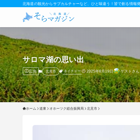
北海道の観光からサブカルチャーなど、ひと味違う！皆で創る情報
サロマ湖の思い出
広告
2025年6月19日
ゲストさん
ネイチャー
北見市
ホーム
道東
オホーツク総合振興局
北見市