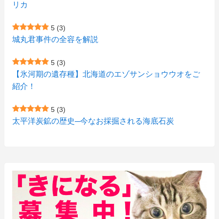
リカ
(7)
(15)
(8)
(2)
(2)
5
(3)
(9)
(10)
(5)
(3)
(1)
城丸君事件の全容を解説
(4)
(12)
(1)
(1)
5
(3)
(11)
【氷河期の遺存種】北海道のエゾサンショウウオをご
(4)
(3)
紹介！
(3)
(2)
5
(3)
(15)
(1)
太平洋炭鉱の歴史─今なお採掘される海底石炭
(27)
(3)
(157)
(10)
(74)
(2)
(52)
(1)
(3)