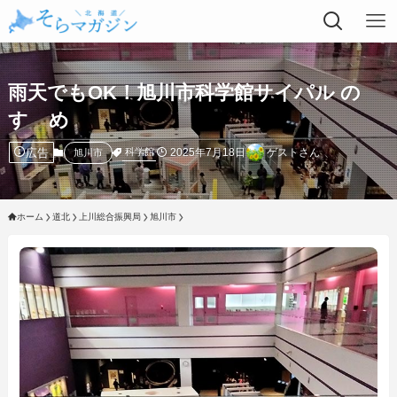
雨天でもOK！旭川市科学館サイパル の
すゝめ
広告
2025年7月18日
ゲストさん
科学館
旭川市
ホーム
道北
上川総合振興局
旭川市