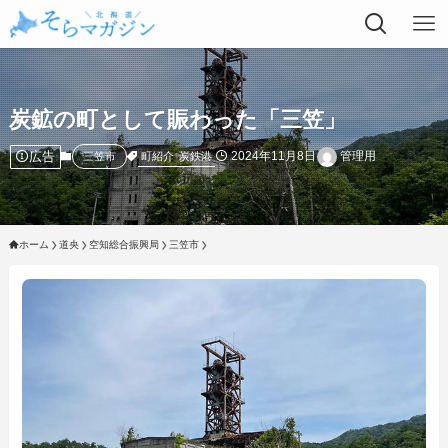
炭鉱の町として賑わった「三笠」
広告
2024年11月8日
管理用
町紹介
炭鉄港
三笠市
ホーム
道央
空知総合振興局
三笠市