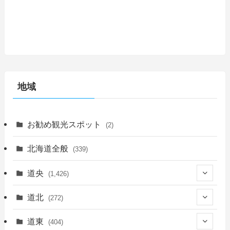
地域
お勧め観光スポット
(2)
北海道全般
(339)
道央
(1,426)
(450)
道北
(272)
(339)
(150)
(55)
道東
(404)