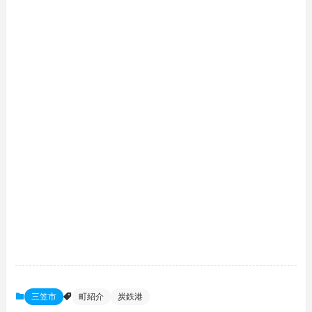
三笠市
町紹介
炭鉄港