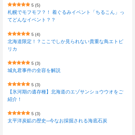
(5)
(4)
(6)
(4)
5
(5)
札幌でモフモフ？！ 着ぐるみイベント「ちるこん」っ
(2)
(12)
(7)
(1)
(1)
(6)
てどんなイベント？？
(1)
(1)
(2)
(4)
(1)
(7)
5
(4)
(1)
(5)
(1)
北海道限定！？ここでしか見られない貴重な鳥エトピ
(6)
(7)
リカ
(7)
(15)
(8)
(2)
(2)
5
(3)
(9)
(10)
(5)
(3)
(1)
城丸君事件の全容を解説
(4)
(12)
(1)
(1)
5
(3)
(11)
【氷河期の遺存種】北海道のエゾサンショウウオをご
(4)
(3)
紹介！
(3)
(2)
5
(3)
(15)
(1)
太平洋炭鉱の歴史─今なお採掘される海底石炭
(27)
(3)