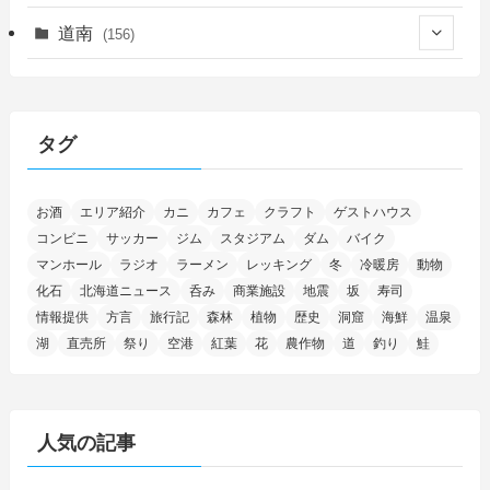
(14)
(27)
(118)
(27)
(198)
(150)
道南
(156)
(46)
(27)
(5)
(706)
(5)
(13)
(26)
(6)
(111)
(12)
(15)
(25)
(29)
(9)
(30)
(25)
(6)
(3)
(4)
(68)
(122)
(2)
(145)
タグ
(11)
(4)
(17)
(12)
(8)
(24)
(4)
(4)
(78)
(2)
(25)
(37)
(6)
(13)
(20)
(7)
(54)
(28)
(5)
お酒
エリア紹介
カニ
カフェ
クラフト
ゲストハウス
(1)
(5)
(5)
(9)
(7)
(1)
(9)
(2)
(96)
コンビニ
サッカー
ジム
スタジアム
ダム
バイク
(11)
(7)
(7)
(5)
(4)
(6)
(8)
(35)
(15)
(5)
(31)
(5)
マンホール
ラジオ
ラーメン
レッキング
冬
冷暖房
動物
(1)
(6)
化石
北海道ニュース
呑み
商業施設
地震
坂
寿司
(14)
(10)
(16)
(1)
(5)
(8)
(2)
(7)
(2)
(5)
(7)
(8)
(4)
情報提供
方言
旅行記
森林
植物
歴史
洞窟
海鮮
温泉
湖
直売所
祭り
空港
紅葉
花
農作物
道
釣り
鮭
(2)
(21)
(2)
(4)
(5)
(11)
(1)
(1)
(12)
(5)
(24)
(3)
(15)
(148)
(5)
(1)
(2)
(3)
(5)
(3)
(4)
(10)
(11)
(1)
人気の記事
(1)
(72)
(4)
(1)
(43)
(8)
(12)
(2)
(27)
(9)
(1)
(23)