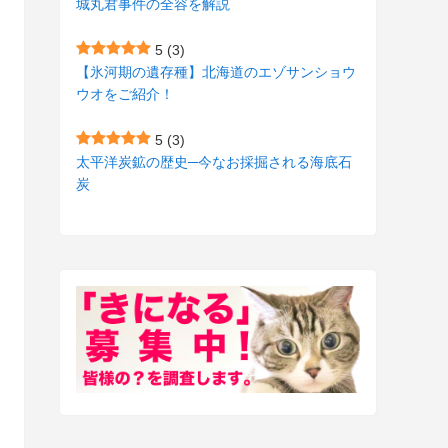
城丸君事件の全容を解説
(27)
(3)
5
(3)
(157)
(10)
【氷河期の遺存種】北海道のエゾサンショウ
ウオをご紹介！
(74)
(2)
(52)
(1)
5
(3)
太平洋炭鉱の歴史─今なお採掘される海底石
(3)
炭