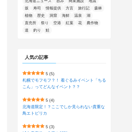
北海道ニュース
呑み
商業施設
地震
(15)
(148)
(5)
(1)
(2)
(3)
(5)
(3)
(4)
(10)
(11)
(1)
坂
寿司
情報提供
方言
旅行記
森林
植物
歴史
洞窟
海鮮
温泉
湖
(1)
(72)
(4)
(1)
(43)
(8)
(12)
(2)
(27)
(9)
直売所
祭り
空港
紅葉
花
農作物
(1)
(23)
(5)
(4)
(6)
(4)
道
釣り
鮭
(2)
(12)
(7)
(1)
(1)
(6)
(1)
(1)
(2)
(4)
(1)
(7)
人気の記事
(1)
(5)
(1)
(6)
(7)
(7)
(15)
(8)
(2)
(2)
5
(5)
札幌でモフモフ？！ 着ぐるみイベント「ちる
(9)
(10)
(5)
(3)
(1)
こん」ってどんなイベント？？
(4)
(12)
(1)
(1)
5
(4)
(11)
(4)
北海道限定！？ここでしか見られない貴重な
(3)
鳥エトピリカ
(3)
(2)
5
(3)
(15)
(1)