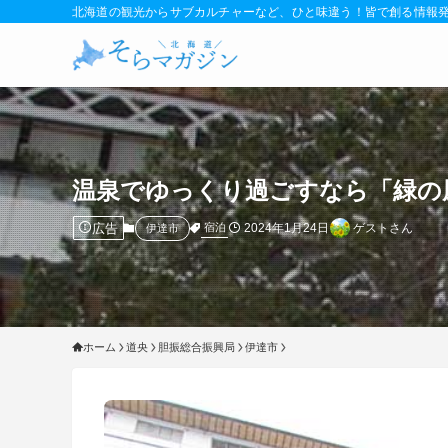
北海道の観光からサブカルチャーなど、ひと味違う！皆で創る情報
温泉でゆっくり過ごすなら「緑の
広告
2024年1月24日
ゲストさん
宿泊
伊達市
ホーム
道央
胆振総合振興局
伊達市