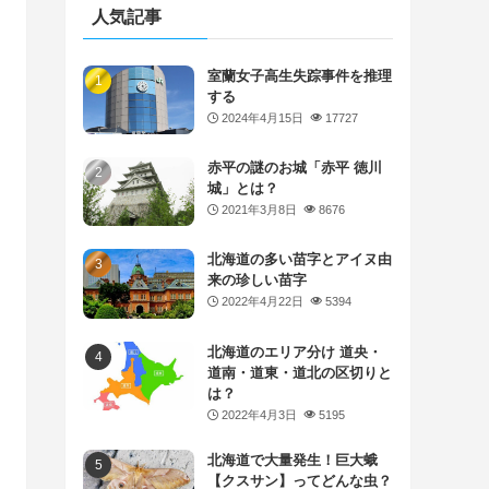
人気記事
室蘭女子高生失踪事件を推理
する
2024年4月15日
17727
赤平の謎のお城「赤平 徳川
城」とは？
2021年3月8日
8676
北海道の多い苗字とアイヌ由
来の珍しい苗字
2022年4月22日
5394
北海道のエリア分け 道央・
道南・道東・道北の区切りと
は？
2022年4月3日
5195
北海道で大量発生！巨大蛾
【クスサン】ってどんな虫？