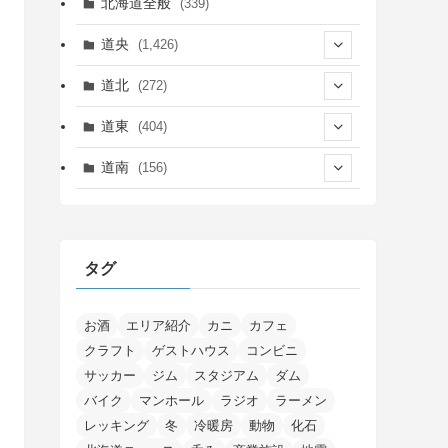
北海道全般
(339)
道央
(1,426)
(450)
道北
(272)
(339)
(150)
(55)
道東
(404)
(14)
(27)
(118)
(27)
(198)
(150)
道南
(156)
(46)
(27)
(5)
(706)
(5)
(13)
(26)
(6)
(111)
(12)
(15)
(25)
(29)
(9)
(30)
(25)
(6)
(3)
(4)
(68)
(122)
(2)
(145)
タグ
(11)
(4)
(17)
(12)
(8)
(24)
(4)
(4)
(78)
(2)
(25)
(37)
(6)
(13)
(20)
(7)
(54)
(28)
(5)
(1)
(5)
(5)
(9)
(7)
(1)
(9)
(2)
(96)
お酒
エリア紹介
カニ
カフェ
(11)
(7)
(7)
(5)
(4)
クラフト
ゲストハウス
コンビニ
(6)
(8)
(35)
(15)
(5)
(31)
(5)
(1)
(6)
サッカー
ジム
スタジアム
ダム
(14)
(10)
(16)
(1)
(5)
(8)
(2)
(7)
(2)
(5)
(7)
(8)
(4)
バイク
マンホール
ラジオ
ラーメン
(2)
(21)
(2)
(4)
レッキング
冬
冷暖房
動物
化石
(5)
(11)
(1)
(1)
(12)
(5)
(24)
(3)