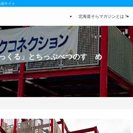
発信サイト
北海道そらマガジンとは？
っくる」とちっぷべつのすゝめ
さん