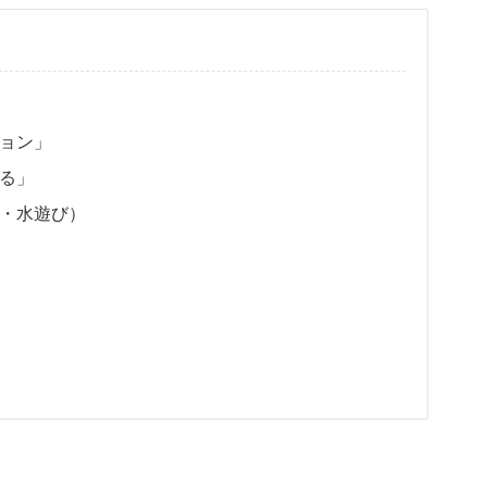
ョン」
る」
・水遊び）