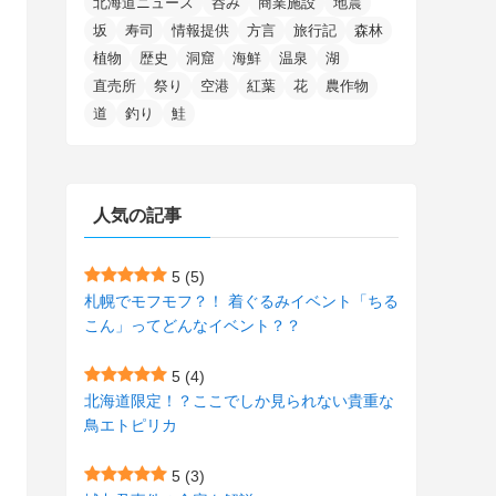
北海道ニュース
呑み
商業施設
地震
(15)
(148)
(5)
(1)
(2)
(3)
(5)
(3)
(4)
(10)
(11)
(1)
坂
寿司
情報提供
方言
旅行記
森林
植物
歴史
洞窟
海鮮
温泉
湖
(1)
(72)
(4)
(1)
(43)
(8)
(12)
(2)
(27)
(9)
直売所
祭り
空港
紅葉
花
農作物
(1)
(23)
(5)
(4)
(6)
(4)
道
釣り
鮭
(2)
(12)
(7)
(1)
(1)
(6)
(1)
(1)
(2)
(4)
(1)
(7)
人気の記事
(1)
(5)
(1)
(6)
(7)
(7)
(15)
(8)
(2)
(2)
5
(5)
札幌でモフモフ？！ 着ぐるみイベント「ちる
(9)
(10)
(5)
(3)
(1)
こん」ってどんなイベント？？
(4)
(12)
(1)
(1)
5
(4)
(11)
(4)
北海道限定！？ここでしか見られない貴重な
(3)
鳥エトピリカ
(3)
(2)
5
(3)
(15)
(1)