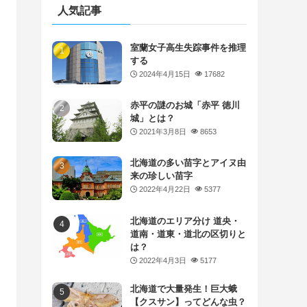
人気記事
室蘭女子高生失踪事件を推理
する
2024年4月15日
17682
赤平の謎のお城「赤平 徳川
城」とは？
2021年3月8日
8653
北海道の多い苗字とアイヌ由
来の珍しい苗字
2022年4月22日
5377
北海道のエリア分け 道央・
道南・道東・道北の区切りと
は？
2022年4月3日
5177
北海道で大量発生！巨大蛾
【クスサン】ってどんな虫？