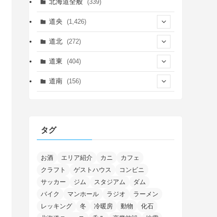
北海道全般
(339)
道央
(1,426)
(450)
道北
(272)
(339)
(150)
(55)
道東
(404)
(14)
(27)
(118)
(27)
(198)
(150)
道南
(156)
(46)
(27)
(5)
(706)
(5)
(13)
(26)
(6)
(111)
(12)
(15)
(25)
(29)
(9)
(30)
(25)
(6)
(3)
(4)
(68)
(122)
(2)
(145)
タグ
(11)
(4)
(17)
(12)
(8)
(24)
(4)
(4)
(78)
(2)
(25)
(37)
(6)
(13)
(20)
(7)
(54)
(28)
(5)
(1)
(5)
(5)
(9)
(7)
(1)
(9)
(2)
(96)
お酒
エリア紹介
カニ
カフェ
(11)
(7)
(7)
(5)
(4)
クラフト
ゲストハウス
コンビニ
(6)
(8)
(35)
(15)
(5)
(31)
(5)
(1)
(6)
サッカー
ジム
スタジアム
ダム
(14)
(10)
(16)
(1)
(5)
(8)
(2)
(7)
(2)
(5)
(7)
(8)
(4)
バイク
マンホール
ラジオ
ラーメン
(2)
(21)
(2)
(4)
レッキング
冬
冷暖房
動物
化石
(5)
(11)
(1)
(1)
(12)
(5)
(24)
(3)