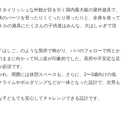
スタイリッシュな外観が目を引く国内最大級の屋外遊具で、
状のパーツを登ったりくぐったり滑ったりと、全身を使って
ートルの遊具にたくさんの子供達はみんな、大はしゃぎで頂
「はしご」のような箇所で怖がり、パパのフォローで何とか
のままに向かって叫ぶ姿が印象的でした。高所や不安定な足
が必須です。
かれ、周囲には休憩スペースも。さらに、2〜3歳向けの低
クライムやボルダリングなどが一体となった設計で、次男も
な子どもでも安心してチャレンジできる設計です。