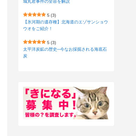
城丸君事件の全容を解説
(27)
(3)
5
(3)
(157)
(10)
【氷河期の遺存種】北海道のエゾサンショウ
ウオをご紹介！
(74)
(2)
(52)
(1)
5
(3)
太平洋炭鉱の歴史─今なお採掘される海底石
(3)
炭