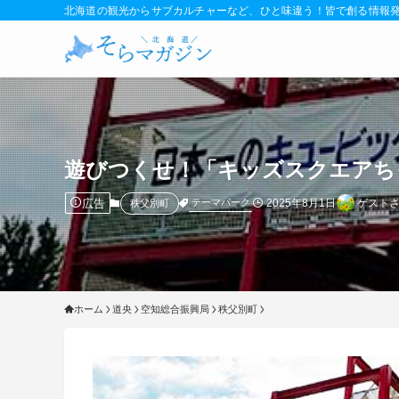
北海道の観光からサブカルチャーなど、ひと味違う！皆で創る情報
遊びつくせ！「キッズスクエアち
広告
2025年8月1日
ゲスト
テーマパーク
秩父別町
ホーム
道央
空知総合振興局
秩父別町