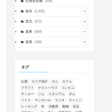
北海道全般
(339)
道央
(1,425)
(450)
道北
(272)
(339)
(150)
(55)
道東
(404)
(14)
(27)
(118)
(27)
(198)
(150)
道南
(156)
(46)
(27)
(5)
(705)
(5)
(13)
(26)
(6)
(111)
(12)
(15)
(25)
(29)
(9)
(30)
(25)
(6)
(3)
(4)
(68)
(122)
(2)
(145)
タグ
(11)
(4)
(17)
(12)
(8)
(24)
(4)
(4)
(78)
(2)
(25)
(37)
(6)
(13)
(20)
(7)
(54)
(28)
(5)
(1)
(5)
(5)
(9)
(7)
(1)
(9)
(2)
(96)
お酒
エリア紹介
カニ
カフェ
(11)
(7)
(7)
(5)
(4)
クラフト
ゲストハウス
コンビニ
(6)
(8)
(35)
(15)
(5)
(31)
(5)
(1)
(6)
サッカー
ジム
スタジアム
ダム
(14)
(10)
(16)
(1)
(5)
(8)
(2)
(7)
(2)
(5)
(7)
(8)
(4)
バイク
マンホール
ラジオ
ラーメン
(2)
(21)
(2)
(4)
レッキング
冬
冷暖房
動物
化石
(5)
(11)
(1)
(1)
(12)
(5)
(24)
(3)