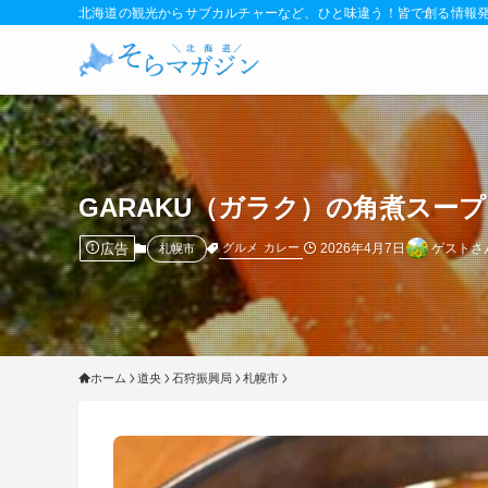
北海道の観光からサブカルチャーなど、ひと味違う！皆で創る情報
GARAKU（ガラク）の角煮スー
広告
2026年4月7日
ゲストさ
グルメ
カレー
札幌市
ホーム
道央
石狩振興局
札幌市