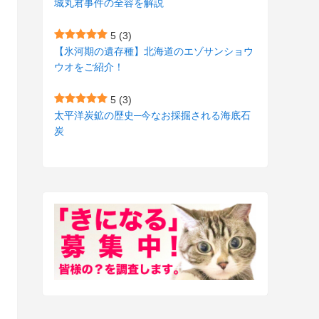
城丸君事件の全容を解説
(27)
(3)
5
(3)
(157)
(10)
【氷河期の遺存種】北海道のエゾサンショウ
ウオをご紹介！
(74)
(2)
(52)
(1)
5
(3)
太平洋炭鉱の歴史─今なお採掘される海底石
(3)
炭