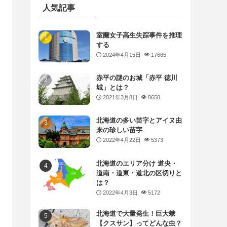
人気記事
室蘭女子高生失踪事件を推理
する
2024年4月15日
17665
赤平の謎のお城「赤平 徳川
城」とは？
2021年3月8日
8650
北海道の多い苗字とアイヌ由
来の珍しい苗字
2022年4月22日
5373
北海道のエリア分け 道央・
道南・道東・道北の区切りと
は？
2022年4月3日
5172
北海道で大量発生！巨大蛾
【クスサン】ってどんな虫？