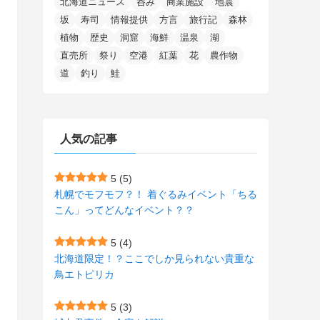
北海道ニュース
呑み
商業施設
地震
(15)
(148)
(5)
(1)
(2)
(3)
(5)
(3)
(4)
(10)
(11)
(1)
坂
寿司
情報提供
方言
旅行記
森林
植物
歴史
洞窟
海鮮
温泉
湖
(1)
(72)
(4)
(1)
(43)
(8)
(12)
(2)
(27)
(9)
直売所
祭り
空港
紅葉
花
農作物
(1)
(23)
(5)
(4)
(6)
(4)
道
釣り
鮭
(2)
(12)
(7)
(1)
(1)
(6)
(1)
(1)
(2)
(4)
(1)
(7)
人気の記事
(1)
(5)
(1)
(6)
(7)
(7)
(15)
(8)
(2)
(2)
5
(5)
札幌でモフモフ？！ 着ぐるみイベント「ちる
(9)
(10)
(5)
(3)
(1)
こん」ってどんなイベント？？
(4)
(11)
(1)
(1)
5
(4)
(11)
(4)
北海道限定！？ここでしか見られない貴重な
(3)
鳥エトピリカ
(3)
(2)
5
(3)
(15)
(1)