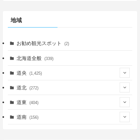
地域
お勧め観光スポット
(2)
北海道全般
(339)
道央
(1,425)
(450)
道北
(272)
(339)
(150)
(55)
道東
(404)
(14)
(27)
(118)
(27)
(198)
(150)
道南
(156)
(46)
(27)
(5)
(705)
(5)
(13)
(26)
(6)
(111)
(12)