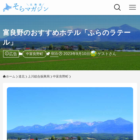
富良野のおすすめホテル「ふらのラテー
ル」
広告
2023年9月10日
ゲストさん
宿泊
中富良野町
ホーム
道北
上川総合振興局
中富良野町