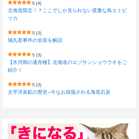
5
(4)
(1)
(5)
(1)
北海道限定！？ここでしか見られない貴重な鳥エトピ
(6)
(7)
リカ
(7)
(15)
(8)
(2)
(2)
5
(3)
(9)
(10)
(5)
(3)
(1)
城丸君事件の全容を解説
(4)
(11)
(1)
(1)
5
(3)
(11)
【氷河期の遺存種】北海道のエゾサンショウウオをご
(4)
(3)
紹介！
(3)
(2)
5
(3)
(15)
(1)
太平洋炭鉱の歴史─今なお採掘される海底石炭
(27)
(3)
(157)
(10)
(74)
(2)