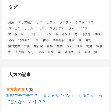
(15)
(25)
(29)
(9)
(30)
(25)
(6)
(3)
(4)
(68)
(122)
(2)
(145)
タグ
(11)
(4)
(17)
(12)
(8)
(24)
(4)
(4)
(78)
(2)
(25)
(37)
(6)
(13)
(20)
(7)
(54)
(28)
(5)
お酒
エリア紹介
カニ
カフェ
クラフト
ゲストハウス
(1)
(5)
(5)
(9)
(7)
(1)
(9)
(2)
(96)
コンビニ
サッカー
ジム
スタジアム
ダム
バイク
(11)
(7)
(7)
(5)
(4)
(6)
(8)
(35)
(15)
(5)
(31)
(5)
マンホール
ラジオ
ラーメン
レッキング
冬
冷暖房
動物
(1)
(6)
化石
北海道ニュース
呑み
商業施設
地震
坂
寿司
(14)
(10)
(16)
(1)
(5)
(8)
(2)
(7)
(2)
(5)
(7)
(8)
(4)
情報提供
方言
旅行記
森林
植物
歴史
洞窟
海鮮
温泉
湖
直売所
祭り
空港
紅葉
花
農作物
道
釣り
鮭
(2)
(21)
(2)
(4)
(5)
(11)
(1)
(1)
(12)
(5)
(24)
(3)
(15)
(148)
(5)
(1)
(2)
(3)
(5)
(3)
(4)
(10)
(11)
(1)
人気の記事
(1)
(72)
(4)
(1)
(43)
(8)
(12)
(2)
(27)
(9)
(1)
(23)
(5)
(4)
(6)
(4)
5
(5)
札幌でモフモフ？！ 着ぐるみイベント「ちるこん」っ
(2)
(12)
(7)
(1)
(1)
(6)
てどんなイベント？？
(1)
(1)
(2)
(4)
(1)
(7)