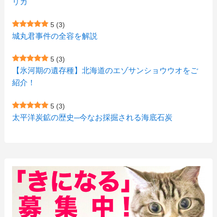
リカ
(7)
(15)
(8)
(2)
(2)
5
(3)
(9)
(10)
(5)
(3)
(1)
城丸君事件の全容を解説
(4)
(12)
(1)
(1)
5
(3)
(11)
【氷河期の遺存種】北海道のエゾサンショウウオをご
(4)
(3)
紹介！
(3)
(2)
5
(3)
(15)
(1)
太平洋炭鉱の歴史─今なお採掘される海底石炭
(27)
(3)
(157)
(10)
(74)
(2)
(52)
(1)
(3)