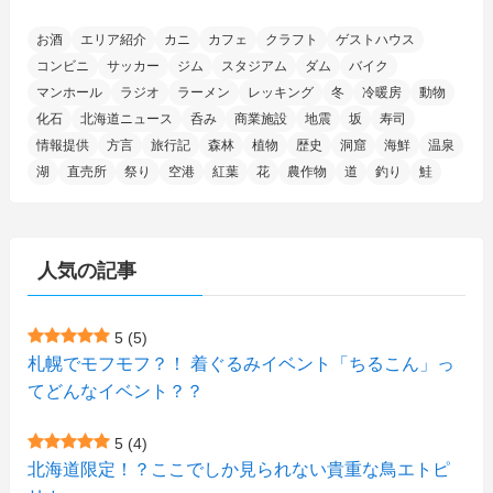
(6)
(13)
(20)
(7)
(54)
(28)
(5)
お酒
エリア紹介
カニ
カフェ
クラフト
ゲストハウス
(1)
(5)
(5)
(9)
(7)
(1)
(9)
(2)
(96)
コンビニ
サッカー
ジム
スタジアム
ダム
バイク
(11)
(7)
(7)
(5)
(4)
(6)
(8)
(35)
(15)
(5)
(31)
(5)
マンホール
ラジオ
ラーメン
レッキング
冬
冷暖房
動物
(1)
(6)
化石
北海道ニュース
呑み
商業施設
地震
坂
寿司
(14)
(10)
(16)
(1)
(5)
(8)
(2)
(7)
(2)
(5)
(7)
(8)
(4)
情報提供
方言
旅行記
森林
植物
歴史
洞窟
海鮮
温泉
湖
直売所
祭り
空港
紅葉
花
農作物
道
釣り
鮭
(2)
(21)
(2)
(4)
(5)
(11)
(1)
(1)
(12)
(5)
(24)
(3)
(15)
(148)
(5)
(1)
(2)
(3)
(5)
(3)
(4)
(10)
(11)
(1)
人気の記事
(1)
(72)
(4)
(1)
(43)
(8)
(12)
(2)
(27)
(9)
(1)
(23)
(5)
(4)
(6)
(4)
5
(5)
札幌でモフモフ？！ 着ぐるみイベント「ちるこん」っ
(2)
(12)
(7)
(1)
(1)
(6)
てどんなイベント？？
(1)
(1)
(2)
(4)
(1)
(7)
5
(4)
(1)
(5)
(1)
北海道限定！？ここでしか見られない貴重な鳥エトピ
(6)
(7)