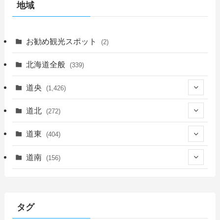
地域
お勧め観光スポット
(2)
北海道全般
(339)
道央
(1,426)
(450)
道北
(272)
(339)
(150)
(55)
道東
(404)
(14)
(27)
(118)
(27)
(198)
(150)
道南
(156)
(46)
(27)
(5)
(706)
(5)
(13)
(26)
(6)
(111)
(12)
(15)
(25)
(29)
(9)
(30)
(25)
(6)
(3)
(4)
(68)
(122)
(2)
(145)
タグ
(11)
(4)
(17)
(12)
(8)
(24)
(4)
(4)
(78)
(2)
(25)
(37)