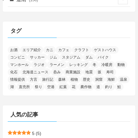
(46)
(27)
(5)
(705)
(5)
(13)
(26)
(6)
(111)
(12)
(15)
(25)
(29)
(9)
(30)
(25)
(6)
(3)
(4)
(68)
(122)
(2)
(145)
タグ
(11)
(4)
(17)
(12)
(8)
(24)
(4)
(4)
(78)
(2)
(25)
(37)
(6)
(13)
(20)
(7)
(54)
(28)
(5)
お酒
エリア紹介
カニ
カフェ
クラフト
ゲストハウス
(1)
(5)
(5)
(9)
(7)
(1)
(9)
(2)
(96)
コンビニ
サッカー
ジム
スタジアム
ダム
バイク
(11)
(7)
(7)
(5)
(4)
(6)
(8)
(35)
(15)
(5)
(31)
(5)
マンホール
ラジオ
ラーメン
レッキング
冬
冷暖房
動物
(1)
(6)
化石
北海道ニュース
呑み
商業施設
地震
坂
寿司
(14)
(10)
(16)
(1)
(5)
(8)
(2)
(7)
(2)
(5)
(7)
(8)
(4)
情報提供
方言
旅行記
森林
植物
歴史
洞窟
海鮮
温泉
湖
直売所
祭り
空港
紅葉
花
農作物
道
釣り
鮭
(2)
(21)
(2)
(4)
(5)
(11)
(1)
(1)
(12)
(5)
(24)
(3)
(15)
(148)
(5)
(1)
(2)
(3)
(5)
(3)
(4)
(10)
(11)
(1)
人気の記事
(1)
(72)
(4)
(1)
(43)
(8)
(12)
(2)
(27)
(9)
(1)
(23)
(5)
(4)
(6)
(4)
5
(5)