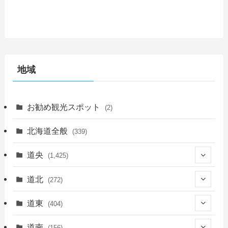
地域
お勧め観光スポット
(2)
北海道全般
(339)
道央
(1,425)
(450)
道北
(272)
(339)
(150)
(55)
道東
(404)
(14)
(27)
(118)
(27)
(198)
(150)
道南
(156)