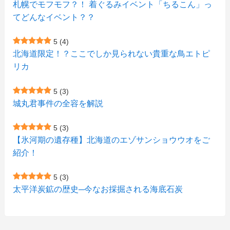
札幌でモフモフ？！ 着ぐるみイベント「ちるこん」っ
(2)
(12)
(7)
(1)
(1)
(6)
てどんなイベント？？
(1)
(1)
(2)
(4)
(1)
(7)
5
(4)
(1)
(5)
(1)
北海道限定！？ここでしか見られない貴重な鳥エトピ
(6)
(7)
リカ
(7)
(15)
(8)
(2)
(2)
5
(3)
(9)
(10)
(5)
(3)
(1)
城丸君事件の全容を解説
(4)
(11)
(1)
(1)
5
(3)
(11)
【氷河期の遺存種】北海道のエゾサンショウウオをご
(4)
(3)
紹介！
(3)
(2)
5
(3)
(15)
(1)
太平洋炭鉱の歴史─今なお採掘される海底石炭
(27)
(3)
(157)
(10)