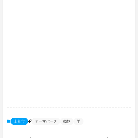
士別市
テーマパーク
動物
羊