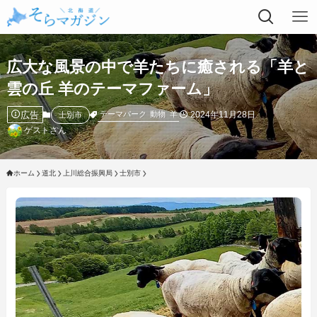
広大な風景の中で羊たちに癒される「羊と
雲の丘 羊のテーマファーム」
広告
2024年11月28日
テーマパーク
動物
羊
士別市
ゲストさん
ホーム
道北
上川総合振興局
士別市