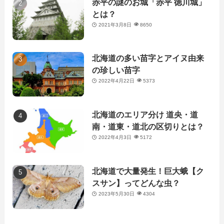
赤平の謎のお城「赤平 徳川城」
とは？
2021年3月8日
8650
北海道の多い苗字とアイヌ由来
の珍しい苗字
2022年4月22日
5373
北海道のエリア分け 道央・道
南・道東・道北の区切りとは？
2022年4月3日
5172
北海道で大量発生！巨大蛾【ク
スサン】ってどんな虫？
2023年5月30日
4304