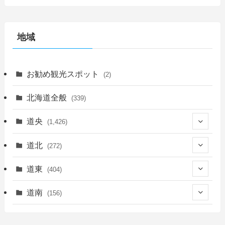
地域
お勧め観光スポット
(2)
北海道全般
(339)
道央
(1,426)
(450)
道北
(272)
(339)
(150)
(55)
道東
(404)
(14)
(27)
(118)
(27)
(198)
(150)
道南
(156)
(46)
(27)
(5)
(706)
(5)
(13)
(26)
(6)
(111)
(12)