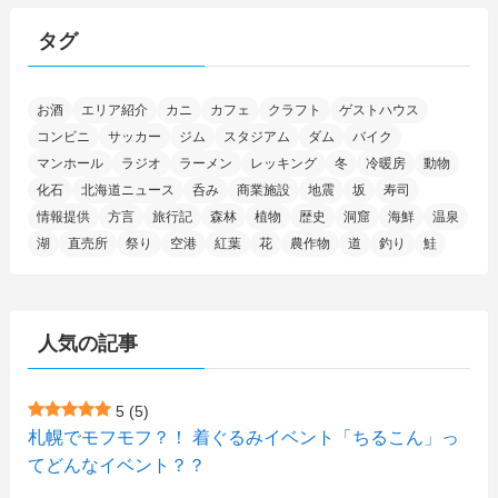
(15)
(25)
(29)
(9)
(30)
(25)
(6)
(3)
(4)
(68)
(122)
(2)
(145)
タグ
(11)
(4)
(17)
(12)
(8)
(24)
(4)
(4)
(78)
(2)
(25)
(37)
(6)
(13)
(20)
(7)
(54)
(28)
(5)
お酒
エリア紹介
カニ
カフェ
クラフト
ゲストハウス
(1)
(5)
(5)
(9)
(7)
(1)
(9)
(2)
(96)
コンビニ
サッカー
ジム
スタジアム
ダム
バイク
(11)
(7)
(7)
(5)
(4)
(6)
(8)
(35)
(15)
(5)
(31)
(5)
マンホール
ラジオ
ラーメン
レッキング
冬
冷暖房
動物
(1)
(6)
化石
北海道ニュース
呑み
商業施設
地震
坂
寿司
(14)
(10)
(16)
(1)
(5)
(8)
(2)
(7)
(2)
(5)
(7)
(8)
(4)
情報提供
方言
旅行記
森林
植物
歴史
洞窟
海鮮
温泉
湖
直売所
祭り
空港
紅葉
花
農作物
道
釣り
鮭
(2)
(21)
(2)
(4)
(5)
(11)
(1)
(1)
(12)
(5)
(24)
(3)
(15)
(148)
(5)
(1)
(2)
(3)
(5)
(3)
(4)
(10)
(11)
(1)
人気の記事
(1)
(72)
(4)
(1)
(43)
(8)
(12)
(2)
(27)
(9)
(1)
(23)
(5)
(4)
(6)
(4)
5
(5)
札幌でモフモフ？！ 着ぐるみイベント「ちるこん」っ
(2)
(12)
(7)
(1)
(1)
(6)
てどんなイベント？？
(1)
(1)
(2)
(4)
(1)