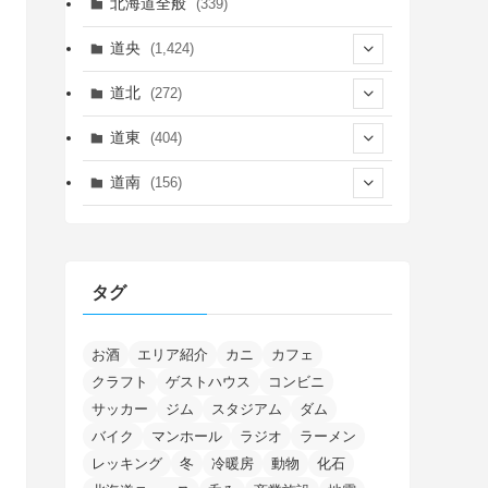
北海道全般
(339)
道央
(1,424)
(450)
道北
(272)
(339)
(149)
(55)
道東
(404)
(14)
(27)
(118)
(27)
(198)
(150)
道南
(156)
(46)
(27)
(5)
(705)
(5)
(13)
(26)
(6)
(111)
(12)
(15)
(25)
(29)
(9)
(30)
(25)
(6)
(3)
(4)
(68)
(122)
(2)
(145)
タグ
(11)
(4)
(17)
(12)
(8)
(24)
(4)
(4)
(78)
(2)
(25)
(37)
(6)
(13)
(20)
(7)
(54)
(28)
(5)
(1)
(5)
(5)
(9)
(7)
(1)
(9)
(2)
(96)
お酒
エリア紹介
カニ
カフェ
(11)
(7)
(7)
(5)
(4)
クラフト
ゲストハウス
コンビニ
(6)
(8)
(35)
(15)
(5)
(31)
(5)
(1)
(6)
サッカー
ジム
スタジアム
ダム
(13)
(10)
(16)
(1)
(5)
(8)
(2)
(7)
(2)
(5)
(7)
(8)
(4)
バイク
マンホール
ラジオ
ラーメン
(2)
(21)
(2)
(4)
レッキング
冬
冷暖房
動物
化石
(5)
(11)
(1)
(1)
(12)
(5)
(24)
(3)