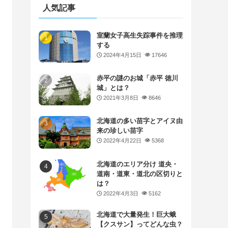
人気記事
室蘭女子高生失踪事件を推理
する
2024年4月15日
17646
赤平の謎のお城「赤平 徳川
城」とは？
2021年3月8日
8646
北海道の多い苗字とアイヌ由
来の珍しい苗字
2022年4月22日
5368
北海道のエリア分け 道央・
道南・道東・道北の区切りと
は？
2022年4月3日
5162
北海道で大量発生！巨大蛾
【クスサン】ってどんな虫？