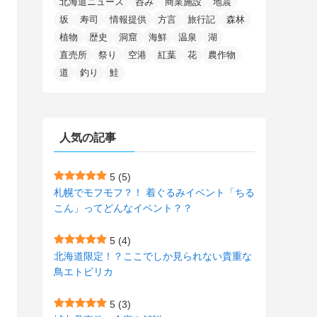
北海道ニュース
呑み
商業施設
地震
(15)
(148)
(5)
(1)
(2)
(3)
(5)
(3)
(4)
(10)
(11)
(1)
坂
寿司
情報提供
方言
旅行記
森林
植物
歴史
洞窟
海鮮
温泉
湖
(1)
(72)
(4)
(1)
(43)
(8)
(12)
(2)
(27)
(9)
直売所
祭り
空港
紅葉
花
農作物
(1)
(23)
(5)
(4)
(6)
(4)
道
釣り
鮭
(2)
(12)
(7)
(1)
(1)
(6)
(1)
(1)
(2)
(4)
(1)
(7)
人気の記事
(1)
(5)
(1)
(6)
(7)
(7)
(15)
(8)
(2)
(2)
5
(5)
札幌でモフモフ？！ 着ぐるみイベント「ちる
(9)
(10)
(5)
(3)
(1)
こん」ってどんなイベント？？
(4)
(11)
(1)
(1)
5
(4)
(11)
(4)
北海道限定！？ここでしか見られない貴重な
(3)
鳥エトピリカ
(3)
(2)
5
(3)
(15)
(1)