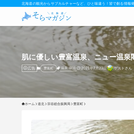
北海道の観光からサブカルチャーなど、ひと味違う！皆で創る情報
肌に優しい豊富温泉、ニュー温泉
広告
2021年7月23日
ゲストさん
温泉
宿泊
豊富町
ホーム
道北
宗谷総合振興局
豊富町