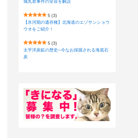
城丸君事件の全容を解説
(27)
(3)
5
(3)
(157)
(10)
【氷河期の遺存種】北海道のエゾサンショウ
ウオをご紹介！
(74)
(2)
(52)
(1)
5
(3)
太平洋炭鉱の歴史─今なお採掘される海底石
(3)
炭