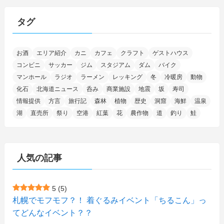
(15)
(25)
(29)
(9)
(30)
(25)
(6)
(3)
(4)
(68)
(122)
(2)
(145)
タグ
(11)
(4)
(17)
(12)
(8)
(24)
(4)
(4)
(78)
(2)
(25)
(37)
(6)
(13)
(20)
(7)
(54)
(28)
(5)
お酒
エリア紹介
カニ
カフェ
クラフト
ゲストハウス
(1)
(5)
(5)
(9)
(7)
(1)
(9)
(2)
(96)
コンビニ
サッカー
ジム
スタジアム
ダム
バイク
(11)
(7)
(7)
(5)
(4)
(6)
(8)
(35)
(15)
(5)
(31)
(5)
マンホール
ラジオ
ラーメン
レッキング
冬
冷暖房
動物
(1)
(6)
化石
北海道ニュース
呑み
商業施設
地震
坂
寿司
(14)
(10)
(16)
(1)
(5)
(8)
(2)
(7)
(2)
(5)
(7)
(8)
(4)
情報提供
方言
旅行記
森林
植物
歴史
洞窟
海鮮
温泉
湖
直売所
祭り
空港
紅葉
花
農作物
道
釣り
鮭
(2)
(21)
(2)
(4)
(5)
(11)
(1)
(1)
(12)
(5)
(24)
(3)
(15)
(148)
(5)
(1)
(2)
(3)
(5)
(3)
(4)
(10)
(11)
(1)
人気の記事
(1)
(72)
(4)
(1)
(43)
(8)
(12)
(2)
(27)
(9)
(1)
(23)
(5)
(4)
(6)
(4)
5
(5)
札幌でモフモフ？！ 着ぐるみイベント「ちるこん」っ
(2)
(12)
(7)
(1)
(1)
(6)
てどんなイベント？？
(1)
(1)