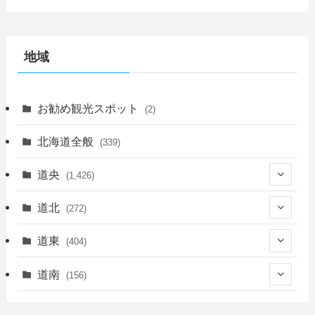
地域
お勧め観光スポット
(2)
北海道全般
(339)
道央
(1,426)
(450)
道北
(272)
(339)
(150)
(55)
道東
(404)
(14)
(27)
(118)
(27)
(198)
(150)
道南
(156)
(46)
(27)
(5)
(706)
(5)
(13)
(26)
(6)
(111)
(12)