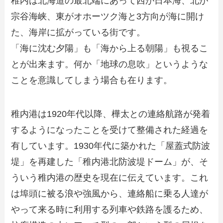
稚内は北海道の最北端にあって西が日本海、北が
宗谷海峡、東がオホーツク海と3方向が海に開け
た、海岸に拡がっている街です。
「海に沈む夕陽」も「海から上る朝陽」も視るこ
とが出来ます。何か「地球の息吹」というような
ことを意識してしまう場合も在ります。
稚内港は1920年代以降、樺太との連絡航路が発着
するようになったことを受けて整備された経過を
有しています。1930年代に築かれた「屋蓋式防波
堤」を再建した「稚内港北防波堤ドーム」が、そ
ういう稚内港の歴史を現在に伝えています。これ
は埠頭に被る浪や強風から、連絡船に乗る人達が
やって来る時に利用する列車や鉄路を護るため、