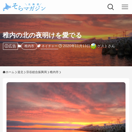
稚内の北の夜明けを愛でる
広告
2020年11月13日
ゲストさん
ネイチャー
稚内市
ホーム
道北
宗谷総合振興局
稚内市