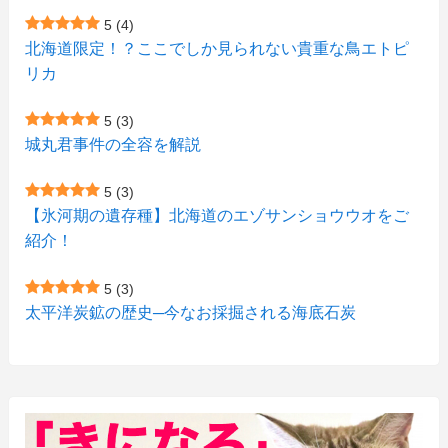
(2)
(4)
(1)
(7)
5
(4)
(1)
(5)
(1)
北海道限定！？ここでしか見られない貴重な鳥エトピ
(6)
(7)
リカ
(7)
(15)
(8)
(2)
(2)
5
(3)
(9)
(10)
(5)
(3)
(1)
城丸君事件の全容を解説
(4)
(12)
(1)
(1)
5
(3)
(11)
【氷河期の遺存種】北海道のエゾサンショウウオをご
(4)
(3)
紹介！
(3)
(2)
5
(3)
(15)
(1)
太平洋炭鉱の歴史─今なお採掘される海底石炭
(27)
(3)
(157)
(10)
(74)
(2)