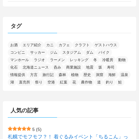
(46)
(27)
(5)
(705)
(5)
(13)
(26)
(6)
(111)
(12)
(15)
(25)
(29)
(9)
(30)
(25)
(6)
(3)
(4)
(68)
(122)
(2)
(145)
タグ
(11)
(4)
(17)
(12)
(8)
(24)
(4)
(4)
(78)
(2)
(25)
(37)
(6)
(13)
(20)
(7)
(54)
(28)
(5)
お酒
エリア紹介
カニ
カフェ
クラフト
ゲストハウス
(1)
(5)
(5)
(9)
(7)
(1)
(9)
(2)
(96)
コンビニ
サッカー
ジム
スタジアム
ダム
バイク
(11)
(7)
(7)
(5)
(4)
(6)
(8)
(35)
(15)
(5)
(31)
(5)
マンホール
ラジオ
ラーメン
レッキング
冬
冷暖房
動物
(1)
(6)
化石
北海道ニュース
呑み
商業施設
地震
坂
寿司
(13)
(10)
(16)
(1)
(5)
(8)
(2)
(7)
(2)
(5)
(7)
(8)
(4)
情報提供
方言
旅行記
森林
植物
歴史
洞窟
海鮮
温泉
湖
直売所
祭り
空港
紅葉
花
農作物
道
釣り
鮭
(2)
(21)
(2)
(4)
(5)
(11)
(1)
(1)
(12)
(5)
(24)
(3)
(15)
(148)
(5)
(1)
(2)
(3)
(5)
(3)
(4)
(10)
(11)
(1)
人気の記事
(1)
(72)
(4)
(1)
(43)
(8)
(12)
(2)
(27)
(9)
(1)
(23)
(5)
(4)
(6)
(4)
5
(5)
札幌でモフモフ？！ 着ぐるみイベント「ちるこん」っ
(2)
(12)
(7)