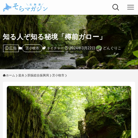
知る人ぞ知る秘境「樽前ガロー」
広告
2024年3月22日
どんぐりこ
ネイチャー
苫小牧市
ホーム
道央
胆振総合振興局
苫小牧市