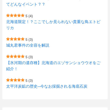
(1)
(1)
(6)
てどんなイベント？？
(1)
(1)
(2)
(4)
(1)
(7)
5
(4)
(1)
(5)
(1)
北海道限定！？ここでしか見られない貴重な鳥エトピ
(6)
(7)
リカ
(7)
(15)
(8)
(2)
(2)
5
(3)
(9)
(10)
(5)
(3)
(1)
城丸君事件の全容を解説
(4)
(11)
(1)
(1)
5
(3)
(11)
【氷河期の遺存種】北海道のエゾサンショウウオをご
(4)
(3)
紹介！
(3)
(2)
5
(3)
(15)
(1)
太平洋炭鉱の歴史─今なお採掘される海底石炭
(27)
(3)
(157)
(10)