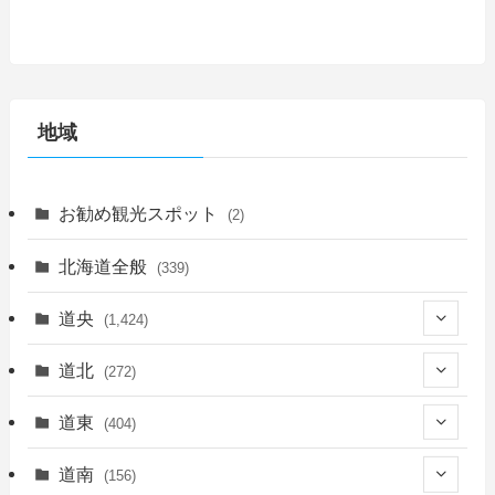
地域
お勧め観光スポット
(2)
北海道全般
(339)
道央
(1,424)
(450)
道北
(272)
(339)
(149)
(55)
道東
(404)
(14)
(27)
(118)
(27)
(198)
(150)
道南
(156)